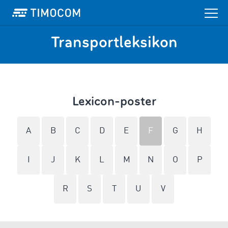
Transportleksikon
Lexicon-poster
A
B
C
D
E
F
G
H
I
J
K
L
M
N
O
P
R
S
T
U
V