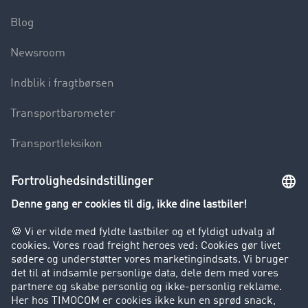
Blog
Newsroom
Indblik i fragtbørsen
Transportbarometer
Transportleksikon
Lastbilkørsel forbudt
Virksomhed
Kunder hverver kunder
Success Stories