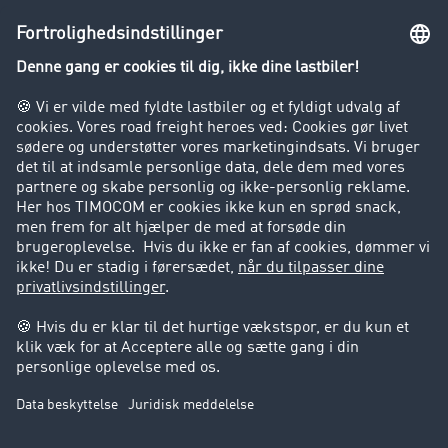
Lastbilkørsel forbudt
Virksomhed
Kunder hverver kunder
Success Stories
Support
Support
Juridiske forhold
Kolofon
Brugerbetingelser
Databeskyttelse