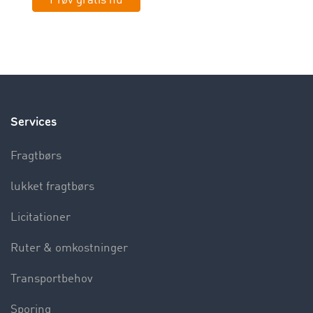
Prøv gratis nu
Services
Fragtbørs
lukket fragtbørs
Licitationer
Ruter & omkostninger
Transportbehov
Sporing