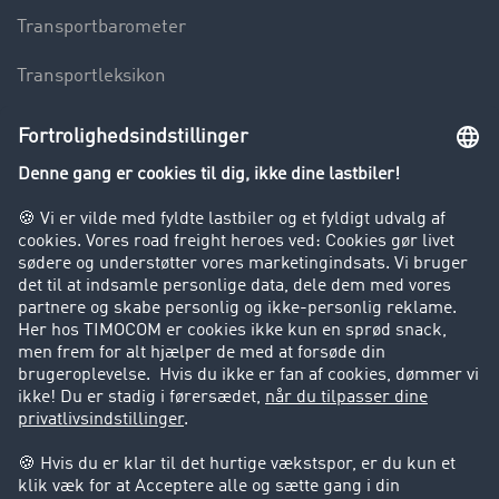
Transportbarometer
Transportleksikon
Lastbilkørsel forbudt
Virksomhed
Kunder hverver kunder
Success Stories
Support
Support
Juridiske forhold
Kolofon