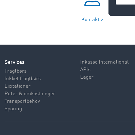
Kontakt >
Services
Inkasso International
APIs
Fragtbørs
Lager
lukket fragtbørs
Licitationer
Ruter & omkostninger
Transportbehov
Sporing