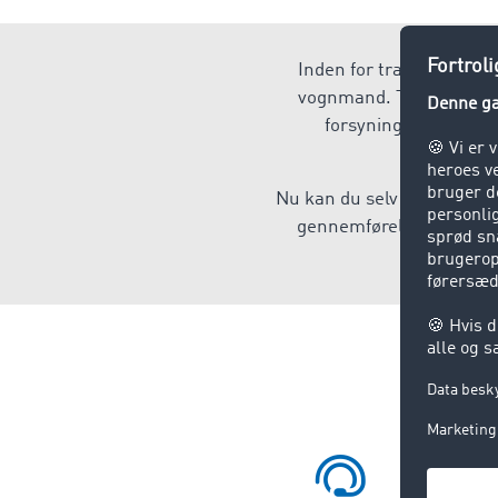
Inden for transport- og 
vognmand. TIMOCOM trans
forsyningskæder og v
Nu kan du selv være med ti
gennemførelse eller forv
funkt