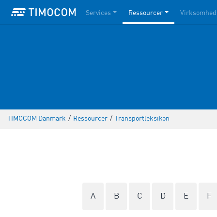
Services
Ressourcer
Virksomhed
TIMOCOM Danmark
/
Ressourcer
/
Transportleksikon
A
B
C
D
E
F