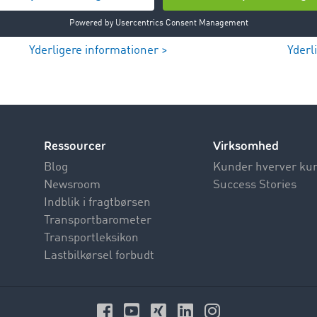
Yderligere informationer >
Yderl
Ressourcer
Virksomhed
Blog
Kunder hverver ku
Newsroom
Success Stories
Indblik i fragtbørsen
Transportbarometer
Transportleksikon
Lastbilkørsel forbudt