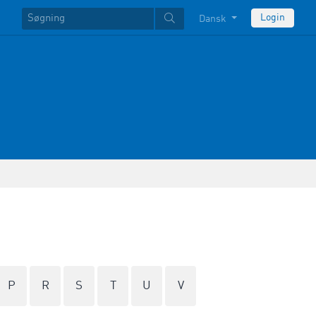
Login
Dansk
P
R
S
T
U
V