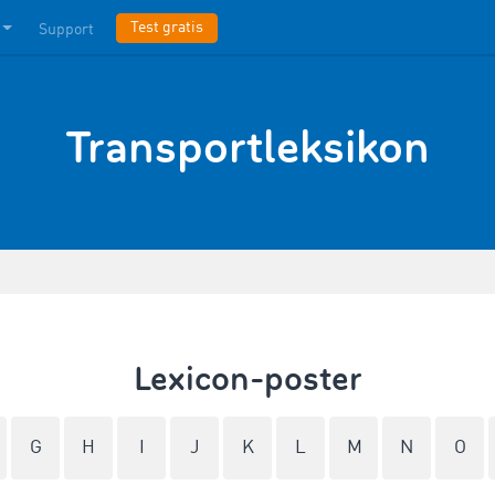
Test gratis
Support
Transportleksikon
Lexicon-poster
G
H
I
J
K
L
M
N
O