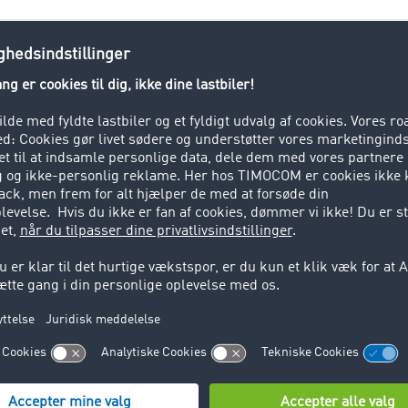
logistikbranchen findes der mange forskellige fagbegreber: fra
portleksikonet leverer forklaringer på nøglebegreber inden 
ejgodstransport. Her finder du korte og enkle forklaringer p
baggrundsviden.
l at udforme dine transport- og logistikprocesser. Uanset 
altning af transportordrer, i
TIMOCOM Markedspladsen
find
ion i henhold til dine behov og dit aktuelle digitaliserings n