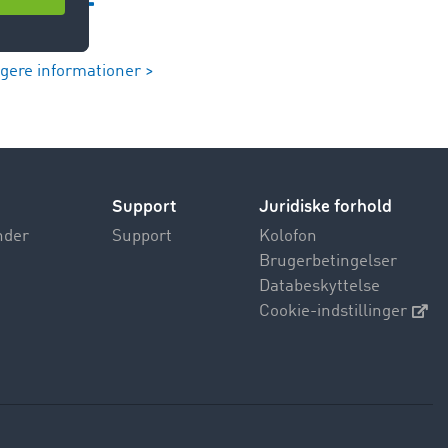
igere informationer >
Support
Juridiske forhold
nder
Support
Kolofon
Brugerbetingelser
Databeskyttelse
Cookie-indstillinger