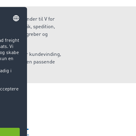
 A for afsender til V for
for logistik, spedition,
å vigtige begreber og
om det gælder kundevinding,
er du altid den passende
iveau.