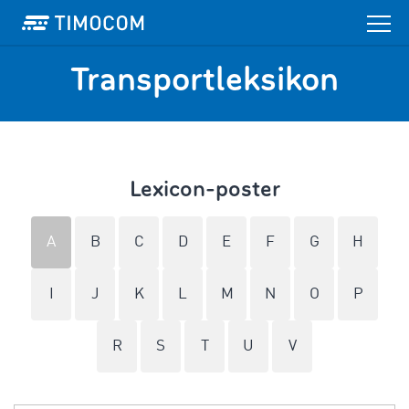
Transportleksikon
Lexicon-poster
A
B
C
D
E
F
G
H
I
J
K
L
M
N
O
P
R
S
T
U
V