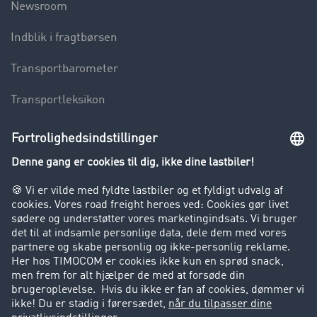
Newsroom
Indblik i fragtbørsen
Transportbarometer
Transportleksikon
Lastbilkørsel forbudt
Virksomhed
Kunder hverver kunder
Success Stories
Support
Support