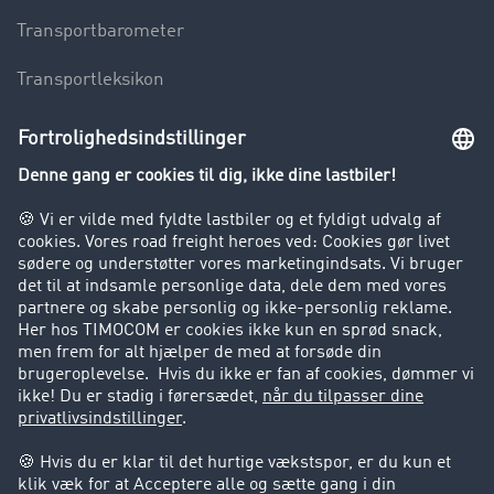
Transportbarometer
Transportleksikon
Lastbilkørsel forbudt
Virksomhed
Kunder hverver kunder
Success Stories
Support
Support
Juridiske forhold