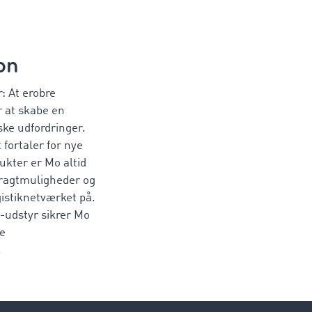
on
: At erobre
r at skabe en
ske udfordringer.
fortaler for nye
ukter er Mo altid
fragtmuligheder og
istiknetværket på.
-udstyr sikrer Mo
ve
.