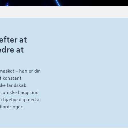
efter at
dre at
maskot – han er din
t konstant
iske landskab.
s unikke baggrund
n hjælpe dig med at
dfordringer.