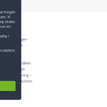
rund
n-tunnelbygger-
 i den karrige
altid været
 på effektive
ingen af nye idéer.
remstod emnet
om en åbenbaring –
følge sin intuition
 helt på det.