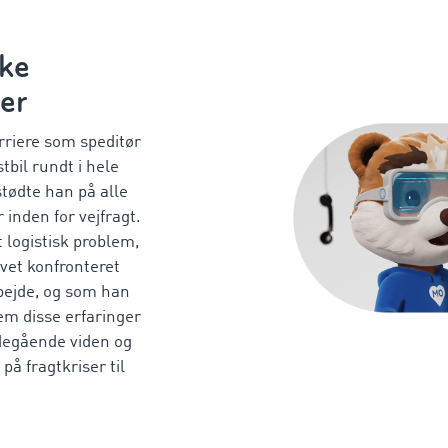
ske
er
rriere som speditør
tbil rundt i hele
tødte han på alle
 inden for vejfragt.
 logistisk problem,
vet konfronteret
rbejde, og som han
em disse erfaringer
degående viden og
på fragtkriser til