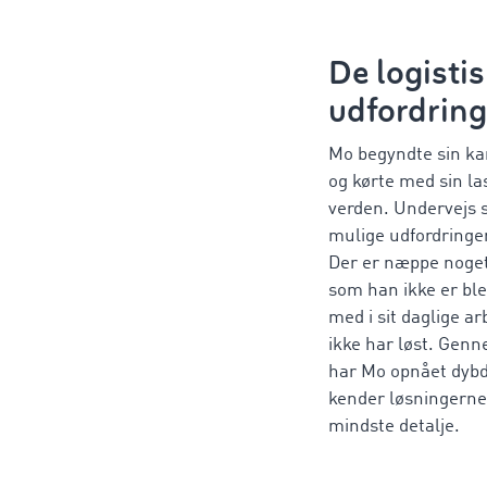
De logisti
udfordring
Mo begyndte sin ka
og kørte med sin las
verden. Undervejs s
mulige udfordringer
Der er næppe noget
som han ikke er ble
med i sit daglige a
ikke har løst. Genn
har Mo opnået dyb
kender løsningerne 
mindste detalje.