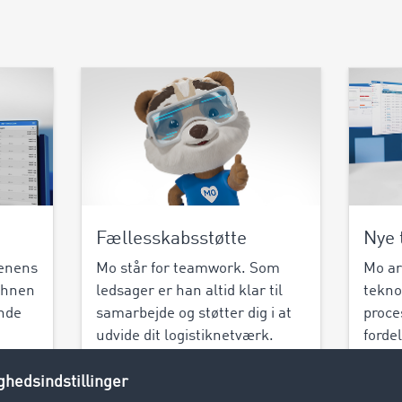
Fællesskabsstøtte
Nye 
denens
Mo står for teamwork. Som
Mo ar
 Ihnen
ledsager er han altid klar til
tekno
inde
samarbejde og støtter dig i at
proce
udvide dit logistiknetværk.
fordel