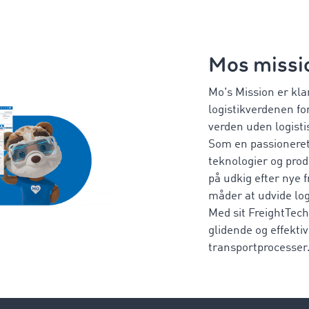
Mos missi
Mo's Mission er klar
logistikverdenen fo
verden uden logisti
Som en passioneret 
teknologier og prod
på udkig efter nye 
måder at udvide log
Med sit FreightTech
glidende og effekti
transportprocesser