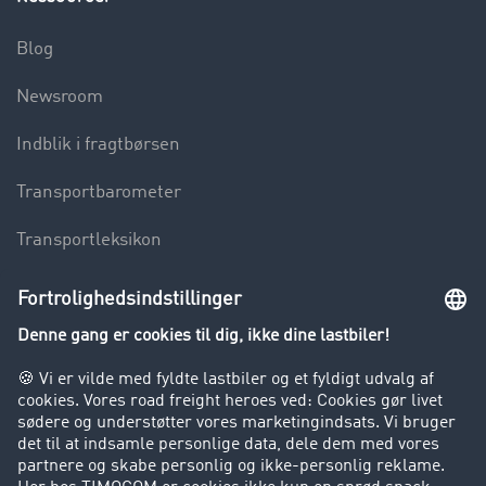
Blog
Newsroom
Indblik i fragtbørsen
Transportbarometer
Transportleksikon
Lastbilkørsel forbudt
Virksomhed
Kunder hverver kunder
Success Stories