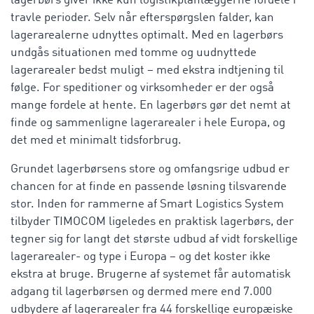
lagerbørs giver ikke kun logistikplanlæggerne fordele i
travle perioder. Selv når efterspørgslen falder, kan
lagerarealerne udnyttes optimalt. Med en lagerbørs
undgås situationen med tomme og uudnyttede
lagerarealer bedst muligt – med ekstra indtjening til
følge. For speditioner og virksomheder er der også
mange fordele at hente. En lagerbørs gør det nemt at
finde og sammenligne lagerarealer i hele Europa, og
det med et minimalt tidsforbrug.
Grundet lagerbørsens store og omfangsrige udbud er
chancen for at finde en passende løsning tilsvarende
stor. Inden for rammerne af Smart Logistics System
tilbyder TIMOCOM ligeledes en praktisk lagerbørs, der
tegner sig for langt det største udbud af vidt forskellige
lagerarealer- og type i Europa – og det koster ikke
ekstra at bruge. Brugerne af systemet får automatisk
adgang til lagerbørsen og dermed mere end 7.000
udbydere af lagerarealer fra 44 forskellige europæiske