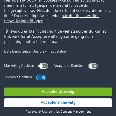
Support
Support
Juridiske forhold
Kolofon
Brugerbetingelser
Databeskyttelse
Cookie-indstillinger
© TIMOCOM GmbH 2026. Alle rettigheder forbeholdt