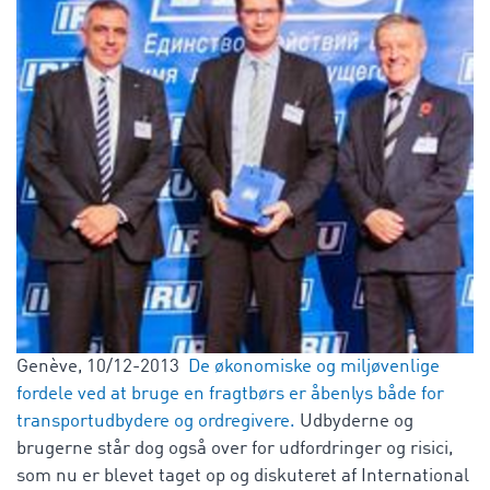
Genève, 10/12-2013
De økonomiske og miljøvenlige
fordele ved at bruge en fragtbørs er åbenlys både for
transportudbydere og ordregivere.
Udbyderne og
brugerne står dog også over for udfordringer og risici,
som nu er blevet taget op og diskuteret af International