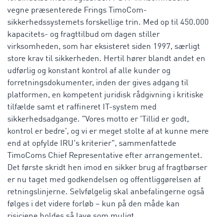
vegne præsenterede Frings TimoCom-
sikkerhedssystemets forskellige trin. Med op til 450.000
kapacitets- og fragttilbud om dagen stiller
virksomheden, som har eksisteret siden 1997, særligt
store krav til sikkerheden. Hertil hører blandt andet en
udførlig og konstant kontrol af alle kunder og
forretningsdokumenter, inden der gives adgang til
platformen, en kompetent juridisk rådgivning i kritiske
tilfælde samt et raffineret IT-system med
sikkerhedsadgange. "Vores motto er 'Tillid er godt,
kontrol er bedre', og vi er meget stolte af at kunne mere
end at opfylde IRU's kriterier", sammenfattede
TimoComs Chief Representative efter arrangementet.
Det første skridt hen imod en sikker brug af fragtbørser
er nu taget med godkendelsen og offentliggørelsen af
retningslinjerne. Selvfølgelig skal anbefalingerne også
følges i det videre forløb – kun på den måde kan
risiciene holdes så lave som muligt.