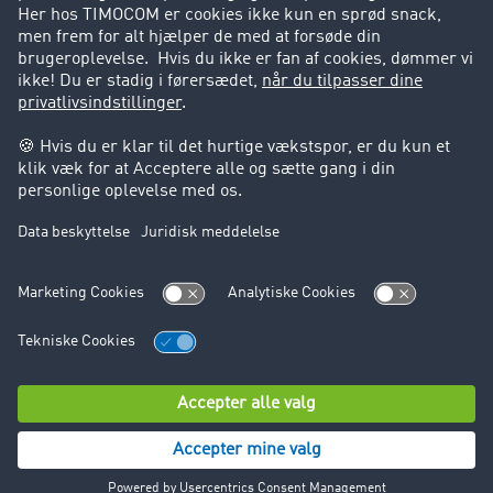
Support
Support
Juridiske forhold
Kolofon
Brugerbetingelser
Databeskyttelse
Cookie-indstillinger
© TIMOCOM GmbH 2026. Alle rettigheder forbeholdt