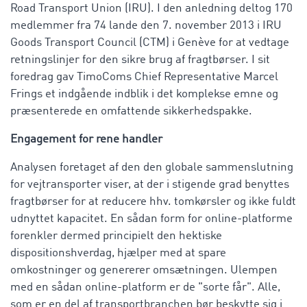
Road Transport Union (IRU). I den anledning deltog 170
medlemmer fra 74 lande den 7. november 2013 i IRU
Goods Transport Council (CTM) i Genève for at vedtage
retningslinjer for den sikre brug af fragtbørser. I sit
foredrag gav TimoComs Chief Representative Marcel
Frings et indgående indblik i det komplekse emne og
præsenterede en omfattende sikkerhedspakke.
Engagement for rene handler
Analysen foretaget af den den globale sammenslutning
for vejtransporter viser, at der i stigende grad benyttes
fragtbørser for at reducere hhv. tomkørsler og ikke fuldt
udnyttet kapacitet. En sådan form for online-platforme
forenkler dermed principielt den hektiske
dispositionshverdag, hjælper med at spare
omkostninger og genererer omsætningen. Ulempen
med en sådan online-platform er de "sorte får". Alle,
som er en del af transportbranchen bør beskytte sig i