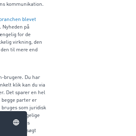
ens kommunikation.
branchen blevet
. Nyheden på
ængelig for de
kelig virkning, den
 den til mere end
m-brugere. Du har
nkelt klik kan du via
. Det sparer en hel
og begge parter er
 bruges som juridisk
tligt tilgængelige
enger i deres
nemlig undersøgt