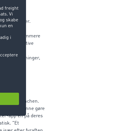
kland også
lige samtaler.
brugere nemt
Messenger. Nemmere
f Representative
nytte den
veksle oplysninger,
 transportbranchen.
r. For at kunne gøre
ter-app'en på deres
tisk. "Et
 især efter fyraften