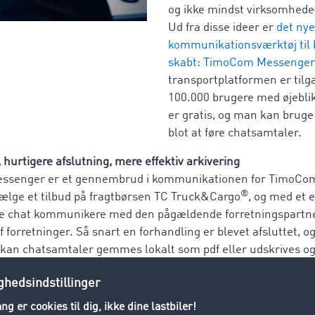
og ikke mindst virksomhed
Ud fra disse ideer er
det nye
kommunikationsværktøj til 
skabt: TimoCom Messenger
transportplatformen er tilg
100.000 brugere med øjeblik
er gratis, og man kan bruge
blot at føre chatsamtaler.
 hurtigere afslutning, mere effektiv arkivering
Messenger er et gennembrud i kommunikationen for TimoCo
®
vælge et tilbud på fragtbørsen TC Truck&Cargo
, og med et e
de chat kommunikere med den pågældende forretningspartner
 af forretninger. Så snart en forhandling er blevet afsluttet, 
 kan chatsamtaler gemmes lokalt som pdf eller udskrives og
kerhedsaspektet er også i fokus: I modsætning til andre offen
kunderne være sikre på, at når de benytter TimoCom Mess
r de i kontakt med en ægte bruger. Alle nye kunder bliver 