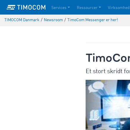
Services
Ressourcer
Virksomhed
TIMOCOM Danmark
/
Newsroom
/
TimoCom Messenger er her!
TimoCom
Et stort skridt f