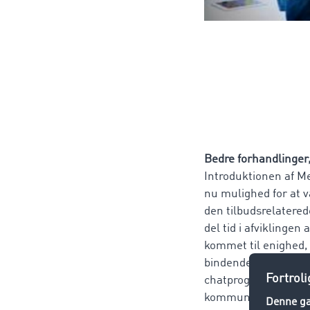
Bedre forhandlinger,
Introduktionen af 
nu mulighed for at 
den tilbudsrelatere
del tid i afviklingen
kommet til enighed,
bindende aftale. Sik
chatprogrammer kan 
kommunikation, så e