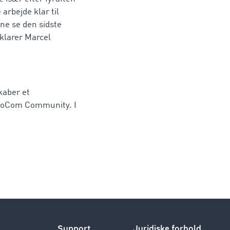
arbejde klar til
ne se den sidste
klarer Marcel
kaber et
imoCom Community. I
Support
Juridiske forhold