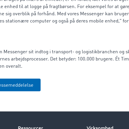
e enhed til at logge på fragtbørsen. For eksempel for at gøre 
ne sig overblik på forhånd. Med vores Messenger kan bruger
es stationære computer og også på deres mobile enhed," for
 Messenger sit indtog i transport- og logistikbranchen og s
nes arbejdsprocesser. Det betyder: 100.000 brugere. Ét T
n overalt.
essemeddelelse
Ressourcer
Virksomhed