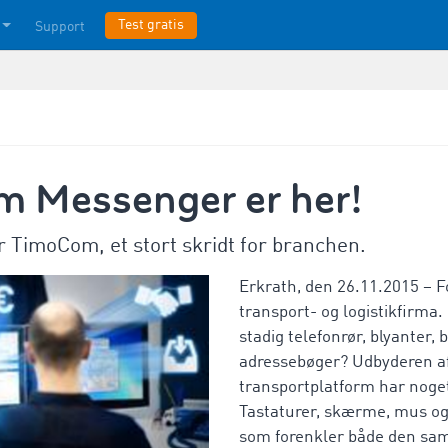
Test gratis
Support
 Messenger er her!
or TimoCom, et stort skridt for branchen.
Erkrath, den 26.11.2015 – Fo
transport- og logistikfirma. 
stadig telefonrør, blyanter, 
adressebøger? Udbyderen af
transportplatform har noget
Tastaturer, skærme, mus og
som forenkler både den sam