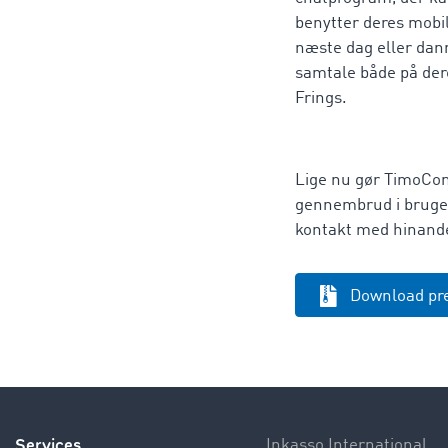
benytter deres mobil
næste dag eller dan
samtale både på der
Frings.
Lige nu gør TimoCom
gennembrud i bruger
kontakt med hinande
Download pr
Services
Inkasso International