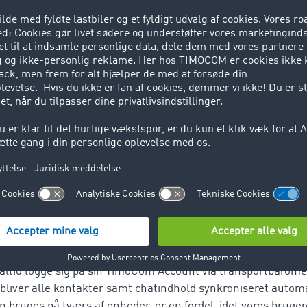
rhovedet får adgang til transportplatformen.
elaterede chat har IT-firmaet med hovedsæde i Erkrath, Tys
elig chatfunktion, der kan bruges til networking og alminde
altafgørende. Med den almindelige chatfunktion kan vores 
med udvalgte partnere og holde kontakten ved lige over 
 pleje sine forretningsforbindelser", udtaler TimoComs Chie
erligere fordel: Brugere af transportplatformen kan også be
ernt i firmaet til at kommunikere med kolleger og hurtigt ud
r en TimoCom licens.
tningsmuligheder døgnet rundt
g at være til rådighed med det samme spiller en stor rolle i
ruge Messenger på mobile enheder, dvs. på tværs af enhede
altid logge sig på sin TimoCom Account via transportbarome
bliver alle kontakter samt chatindhold synkroniseret automa
 bruges på tværs af enheder, er en fordel, idet vores brugere