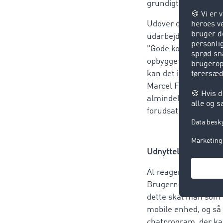
grundigt, før de ove
Udover den tilbudsr
udarbejdet en almind
"Gode kontakter er 
opbygge et netværk 
kan det ikke være at
Marcel Frings. En yd
almindelige chat int
forudsat de også ha
Udnyttelse af forre
At reagere hurtigt o
Brugerne kan også b
dette skal man som 
mobile enhed, og så 
chatprogram, der kan