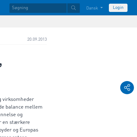
Login
Dansk
20.09.2013
,
g virksomheder
nde balance mellem
annelse og
r en stærkere
byder og Europas