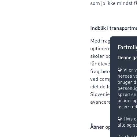
som jo ikke mindst f
Indblik i transportm
Med fragtbørsen sam
optimerer transport
skoler og universite
får elever og studer
fragtbørsernes roll
ved computeren. ”I e
idet de forenkler d
Slovenien. På den m
avancerede brancher
Åbner op for jobpers