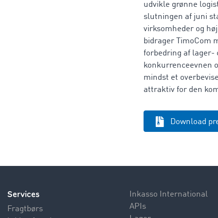
udvikle grønne logis
slutningen af juni s
virksomheder og høj
bidrager TimoCom me
forbedring af lager-
konkurrenceevnen og 
mindst et overbevis
attraktiv for den k
Download pr
Services
Inkasso International
APIs
Fragtbørs