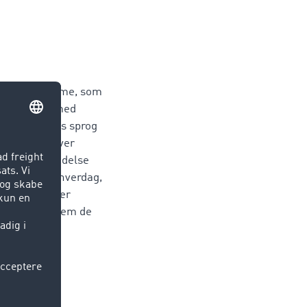
om to platforme, som
samarbejder med
ældende lands sprog
raksis. Ud over
ete webanvendelse
stes arbejdshverdag,
ountry Manager
blingen mellem de
endelse.