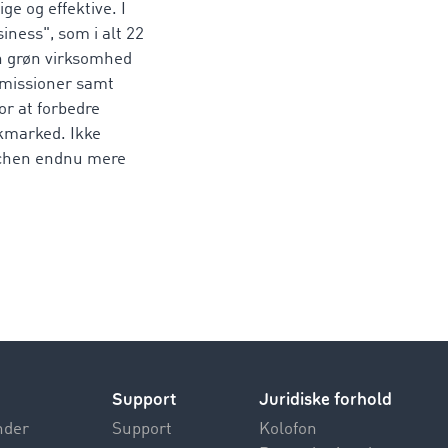
e og effektive. I
iness", som i alt 22
en grøn virksomhed
emissioner samt
or at forbedre
ikmarked. Ikke
anchen endnu mere
Support
Juridiske forhold
nder
Support
Kolofon