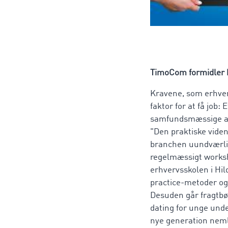
TimoCom formidler 
Kravene, som erhverv
faktor for at få job:
samfundsmæssige an
"Den praktiske viden
branchen uundværlig
regelmæssigt worksho
erhvervsskolen i Hil
practice-metoder og 
Desuden går fragtbø
dating for unge und
nye generation nemli