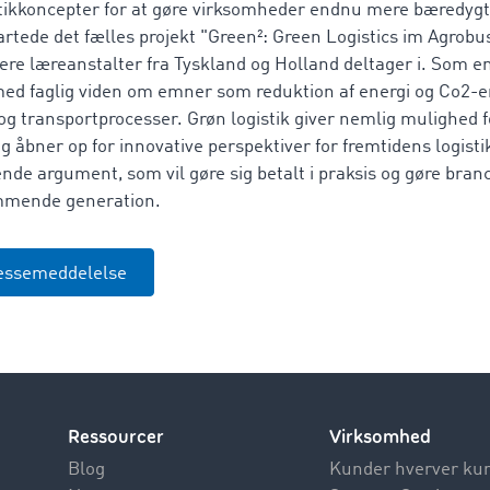
tikkoncepter for at gøre virksomheder endnu mere bæredygtig
tartede det fælles projekt "Green²: Green Logistics im Agrobus
ere læreanstalter fra Tyskland og Holland deltager i. Som 
d faglig viden om emner som reduktion af energi og Co2-
 og transportprocesser. Grøn logistik giver nemlig mulighed f
åbner op for innovative perspektiver for fremtidens logist
ende argument, som vil gøre sig betalt i praksis og gøre br
ommende generation.
essemeddelelse
Ressourcer
Virksomhed
Blog
Kunder hverver ku