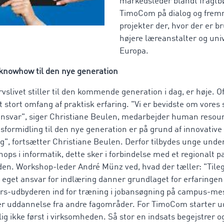
markedsleder blandt fragtb
TimoCom på dialog og frem
projekter der, hvor der er br
højere læreanstalter og univ
Europa.
knowhow til den nye generation
slivet stiller til den kommende generation i dag, er høje. O
 Et stort omfang af praktisk erfaring. "Vi er bevidste om vores 
svar", siger Christiane Beulen, medarbejder human resou
sformidling til den nye generation er på grund af innovative 
", fortsætter Christiane Beulen. Derfor tilbydes unge und
ps i informatik, dette sker i forbindelse med et regionalt 
den. Workshop-leder André Münz ved, hvad der tæller: "Tileg
eget ansvar for indlæring danner grundlaget for erfaringen i
rs-udbyderen ind for træning i jobansøgning på campus-mes
er uddannelse fra andre fagområder. For TimoCom starter 
g ikke først i virksomheden. Så stor en indsats begejstrer 