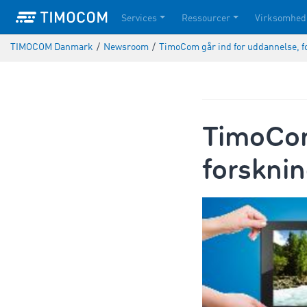
Services
Ressourcer
Virksomhed
TIMOCOM Danmark
/
Newsroom
/
TimoCom går ind for uddannelse, f
TimoCom
forsknin