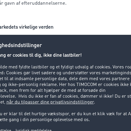
år gavn af efteruddannelserne.
arkedets virkelige verden
t onlineplatformen til transportlicitationer tilbyder TimoC
erhvervet i hele Europa. Derfor omfatter porteføljen også 
ter i andre europæiske lande. Via træningsforløb på det påg
ende fra de højere semestre indblik i den brancherelevante p
e inden for vejgodstransporten præsenteres også den konkr
rhvervslivet vil brugen af TimoCom værktøjer høre til de fle
isponentens hverdag”, bekræfter Tina Pandza, TimoCom’s C
åde lærer de kommende logistikteknikere og -ingeniører ko
 IT og logistik endnu bedre at kende også mht. praktisk anv
pektiver i logistikbranchen