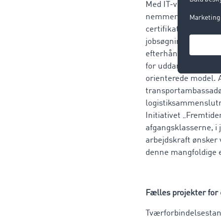
Med IT-virksomhedens
nemmere. ”TimoCom u
certifikater til elev
jobsøgningen”, frem
efterhånden målrett
for uddannelsen af 
orienterede model. 
transportambassad
logistiksammenslutn
Initiativet „Fremtid
afgangsklasserne, i
arbejdskraft ønsker v
denne mangfoldige e
Fælles projekter for
Tværforbindelsestank