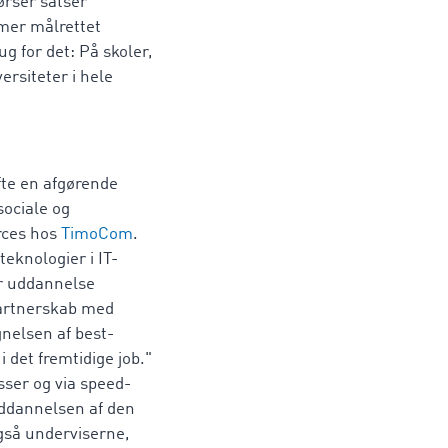
ørser satser
mer målrettet
ug for det: På skoler,
ersiteter i hele
fte en afgørende
sociale og
rces hos
TimoCom
.
teknologier i IT-
er uddannelse
partnerskab med
nelsen af best-
 det fremtidige job."
ser og via speed-
uddannelsen af den
også underviserne,