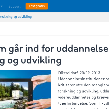
Test gratis
Support
orskning og udvikling
 går ind for uddannelse
g og udvikling
Düsseldorf, 20/09-2013.
Uddannelsesinstitutioner o
kritiserer ofte den mangle
forskning og udvikling, udd
videreuddannelse og kræve
tværforbindelse. Som IT-ud