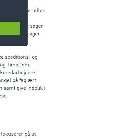
kedet blive
gelsesbeviser eller
rt plus i
arbejdsgivere søger
e. Også lærebøger
es praktisk
ke speditions- og
) og TimoCom.
tikmedarbejdere i
angel på faglært
n samt give indblik i
ese.
 fokuserer på at