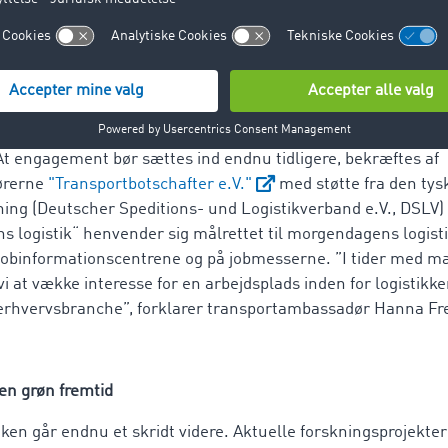
 initiativer skal de unges jobvalg eller start på arbejdsmar
dsteder efter hver videreuddannelsesforanstaltning delta
erne, som så kan vedlægges ansøgningen, hvilket ofte er et sto
hæver Dirk Hardy, lærer på erhvervsskolen i Hilden. Mange 
et personale med TimoCom-viden via jobbørser og jobcentr
speditører tilgodeser fragtbørsen TC Truck&Cargo® og denn
At engagement bør sættes ind endnu tidligere, bekræftes af
ørerne
"Transportbotschafter e.V."
med støtte fra den tys
ing (Deutscher Speditions- und Logistikverband e.V., DSLV
ens logistik“ henvender sig målrettet til morgendagens logis
 jobinformationscentrene og på jobmesserne. ”I tider med m
i at vække interesse for en arbejdsplads inden for logistikke
rhvervsbranche”, forklarer transportambassadør Hanna Fr
 en grøn fremtid
en går endnu et skridt videre. Aktuelle forskningsprojekter