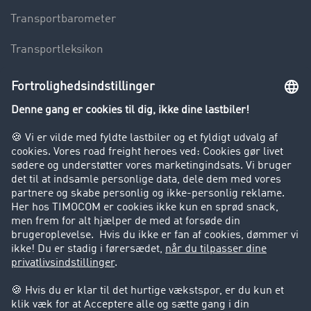
Transportbarometer
Transportleksikon
Lastbilkørsel forbudt
Virksomhed
Kunder hverver kunder
Success Stories
Support
Support
Juridiske forhold