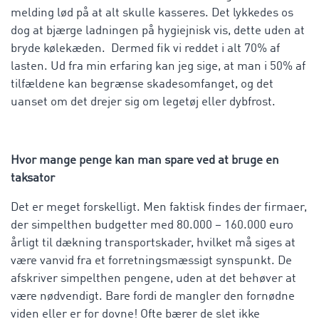
melding lød på at alt skulle kasseres. Det lykkedes os
dog at bjærge ladningen på hygiejnisk vis, dette uden at
bryde kølekæden. Dermed fik vi reddet i alt 70% af
lasten. Ud fra min erfaring kan jeg sige, at man i 50% af
tilfældene kan begrænse skadesomfanget, og det
uanset om det drejer sig om legetøj eller dybfrost.
Hvor mange penge kan man spare ved at bruge en
taksator
Det er meget forskelligt. Men faktisk findes der firmaer,
der simpelthen budgetter med 80.000 – 160.000 euro
årligt til dækning transportskader, hvilket må siges at
være vanvid fra et forretningsmæssigt synspunkt. De
afskriver simpelthen pengene, uden at det behøver at
være nødvendigt. Bare fordi de mangler den fornødne
viden eller er for dovne! Ofte bærer de slet ikke