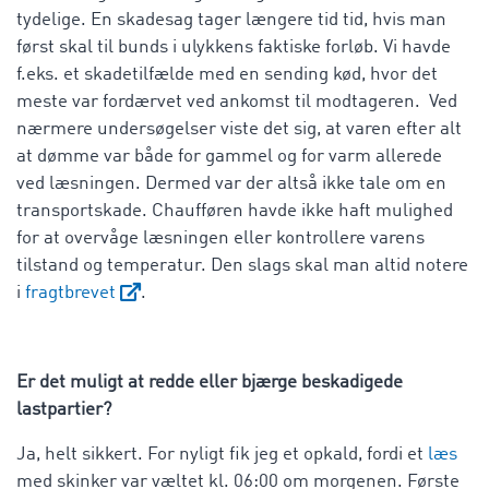
tydelige. En skadesag tager længere tid tid, hvis man
først skal til bunds i ulykkens faktiske forløb. Vi havde
f.eks. et skadetilfælde med en sending kød, hvor det
meste var fordærvet ved ankomst til modtageren. Ved
nærmere undersøgelser viste det sig, at varen efter alt
at dømme var både for gammel og for varm allerede
ved læsningen. Dermed var der altså ikke tale om en
transportskade. Chaufføren havde ikke haft mulighed
for at overvåge læsningen eller kontrollere varens
tilstand og temperatur. Den slags skal man altid notere
i
fragtbrevet
.
Er det muligt at redde eller bjærge beskadigede
lastpartier?
Ja, helt sikkert. For nyligt fik jeg et opkald, fordi et
læs
med skinker var væltet kl. 06:00 om morgenen. Første