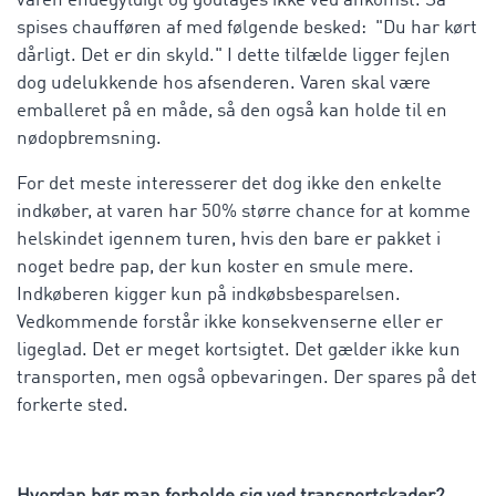
varen endegyldigt og godtages ikke ved ankomst. Så
spises chaufføren af med følgende besked: "Du har kørt
dårligt. Det er din skyld." I dette tilfælde ligger fejlen
dog udelukkende hos afsenderen. Varen skal være
emballeret på en måde, så den også kan holde til en
nødopbremsning.
For det meste interesserer det dog ikke den enkelte
indkøber, at varen har 50% større chance for at komme
helskindet igennem turen, hvis den bare er pakket i
noget bedre pap, der kun koster en smule mere.
Indkøberen kigger kun på indkøbsbesparelsen.
Vedkommende forstår ikke konsekvenserne eller er
ligeglad. Det er meget kortsigtet. Det gælder ikke kun
transporten, men også opbevaringen. Der spares på det
forkerte sted.