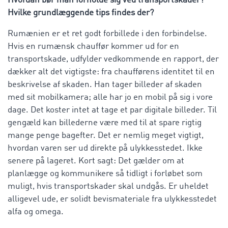
Hvordan bør man forholde sig ved transportskader?
Hvilke grundlæggende tips findes der?
Rumænien er et ret godt forbillede i den forbindelse.
Hvis en rumænsk chauffør kommer ud for en
transportskade, udfylder vedkommende en rapport, der
dækker alt det vigtigste: fra chaufførens identitet til en
beskrivelse af skaden. Han tager billeder af skaden
med sit mobilkamera; alle har jo en mobil på sig i vore
dage. Det koster intet at tage et par digitale billeder. Til
gengæld kan billederne være med til at spare rigtig
mange penge bagefter. Det er nemlig meget vigtigt,
hvordan varen ser ud direkte på ulykkesstedet. Ikke
senere på lageret. Kort sagt: Det gælder om at
planlægge og kommunikere så tidligt i forløbet som
muligt, hvis transportskader skal undgås. Er uheldet
alligevel ude, er solidt bevismateriale fra ulykkesstedet
alfa og omega.