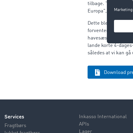
tilbage. "Vi går ud 
Europa", bekræfter 
Dette blev også unde
forventer, at det bliv
havesæsonen starter
lande korte 4-dages-
således at vi kan gå 
Download pr
Services
Inkasso International
APIs
Fragtbørs
Lager