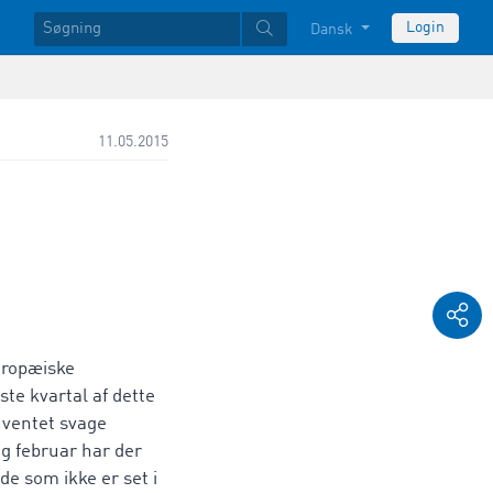
Login
Dansk
11.05.2015
uropæiske
ste kvartal af dette
uventet svage
og februar har der
e som ikke er set i