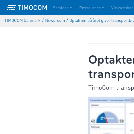
Services
Ressourcer
Virksomhed
TIMOCOM Danmark
/
Newsroom
/
Optakten på året giver transportb
Optakten
transpo
TimoCom transpor