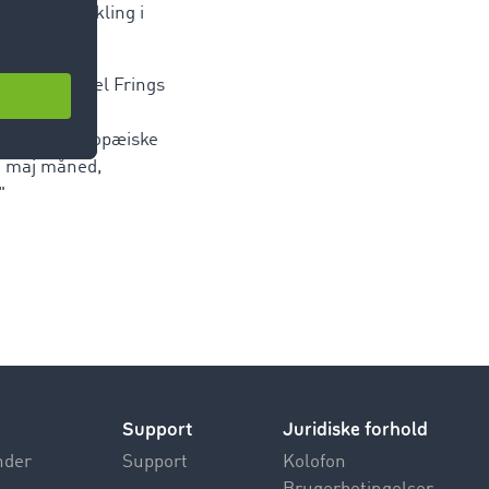
nomiske udvikling i
d – og Marcel Frings
rill- og
 i mange europæiske
 i maj måned,
"
Support
Juridiske forhold
nder
Support
Kolofon