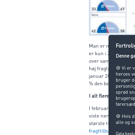
Man er nødt til at gå
er kun i 2011, at ja
over sammenlignings
høj fragtandel på 53
januar 2015 stadig l
% den bedste start i f
I alt flere fragter
I februar faldt frag
viste nemlig et fra
største transportplat
fragttilbud
mere end 