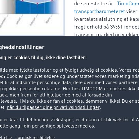
de seneste tre år.
TimoCo
transportbarometeret
viser 
kvartalets afslutning et kap
fragtforhold på 39:61 for d
transportmarked og vækker 
 nogle år tilbage for at finde en nogenlunde ligeså fragtstærk
nuar måned både i forhold til fragt/kapacitet og den absolut
måneden i 2015. "Dengang gik vi ind i det nye år med en o
,8 %", siger Marcel Frings, Chief Representative hos TimoCom
å langt fra denne værdi, udviser transportbarometeret med e
ire år."
tandelen som forventet – dog kun ved første blik. TimoCom 
gt-/lastrumsforhold på 33:67, men de absolutte tal fra TC T
form, viser, at der i kvartalets første to måneder blev indta
i sidste års sammenligningsperiode. I samme tid er køretøj