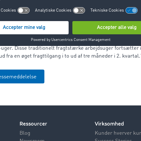
fra en god udnyttelse på grund af den samlet set positive øko
Frings.
rbygget af kapacitets-/fragtforholdet på 42:58 i marts måne
er endnu bedre: "2. kvartal vil blive fantastisk. Helt sikkert. G
 med et godt forårsvejr, og hen over påskedagene havde vi
uger. Disse traditionelt fragtstærke arbejdsuger fortsætter
ud fra en øget fragttilgang i to ud af tre måneder i 2. kvartal.
essemeddelelse
Ressourcer
Virksomhed
Blog
Kunder hverver ku