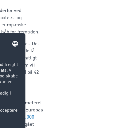
m
derfor ved
acitets- og
et europæiske
håb for fremtiden.
 start på året. Det
te fragtmængde lå
vergennemsnitligt
. "Og selvom vi i
n fragtandel på 42
transportbarometeret
ruck&Cargo®, Europas
stet over
700.000
stilbuddene gået