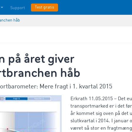
Test gratis
Support
ranchen håb
 på året giver
rtbranchen håb
tbarometer: Mere fragt i 1. kvartal 2015
Erkrath 11.05.2015 – Det e
transportmarked er i det før
år kommet sig oven på det 
slutkvartal i 2014. I januar 
været så stor en fragtmængd