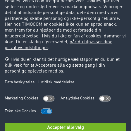
Kunder hverver kunder
Success Stories
Support
Support
Juridiske forhold
Kolofon
Brugerbetingelser
Databeskyttelse
Cookie-indstillinger