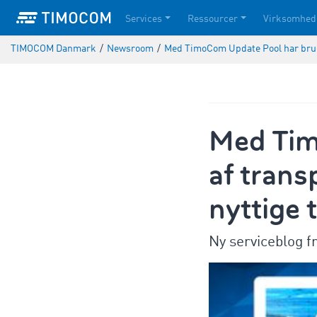
Services
Ressourcer
Virksomhed
TIMOCOM Danmark
/
Newsroom
/
Med TimoCom Update Pool har bruge
Med Tim
af trans
nyttige 
Ny serviceblog f