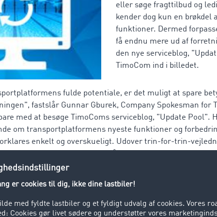
eller søge fragttilbud og le
kender dog kun en brøkdel 
funktioner. Dermed forpasse
få endnu mere ud af forret
den nye serviceblog, "Updat
TimoCom ind i billedet.
ortplatformens fulde potentiale, er det muligt at spare bety
ningen", fastslår Gunnar Gburek, Company Spokesman for 
bare med at besøge TimoComs serviceblog, "Update Pool". He
nde om transportplatformens nyeste funktioner og forbedrin
rklares enkelt og overskueligt. Udover trin-for-trin-vejled
rammerne, har brugerne også adgang til korte video-tutori
pdate Pool" formålet med servicebloggen temmelig præcist.
 af nyttige informationer om brugen af transportplatforme
eret om den seneste udvikling."