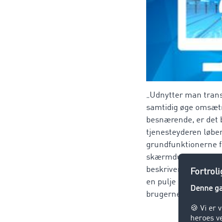
„Udnytter man transp
samtidig øge omsæt
besnærende, er det 
tjenesteyderen løbe
grundfunktionerne fo
skærmdumps fra prog
beskriver navnet "U
en pulje med masser
brugerne altid opdat