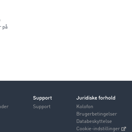
m
r på
Support
Juridiske forhold
nder
Support
Kolofon
Brugerbetingelser
Databeskyttelse
Cookie-indstillinger