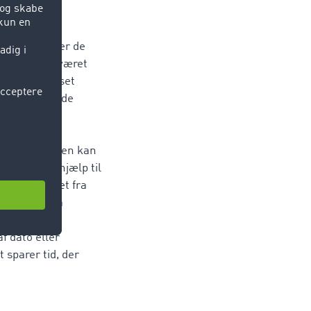
er. Dermed er de
 har f.eks. været
eloner. Uanset
ol er det både
dregivere fra
ed at angive
mme, om turen kan
igen er en hjælp til
 er præciseret fra
ge imellem på
endnu en
f dato eller
 sparer tid, der