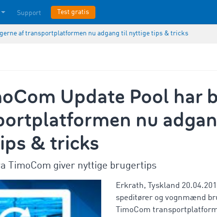
Test gratis
Support
rne af transportplatformen nu adgang til nyttige tips & tricks
oCom Update Pool har 
portplatformen nu adgang
tips & tricks
ra TimoCom giver nyttige brugertips
Erkrath, Tyskland 20.04.201
speditører og vognmænd bru
TimoCom transportplatforme