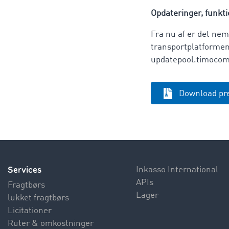
Opdateringer, funktio
Fra nu af er det ne
transportplatformens
updatepool.timoco
Download pr
Services
Inkasso International
APIs
Fragtbørs
Lager
lukket fragtbørs
Licitationer
Ruter & omkostninger