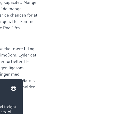
dig kapacitet. Mange
af de mange
r de chancen for at
ningen. Her kommer
e Pool" fra
deligt mere tid og
TimoCom. Lyder det
r fortæller IT-
ger, ligesom
ninger med
als. Ifølge Gburek
 "Siden indeholder
n. Dermed er