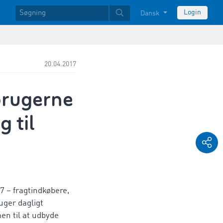
Login
Dansk
20.04.2017
brugerne
 til
7 – fragtindkøbere,
ger dagligt
n til at udbyde