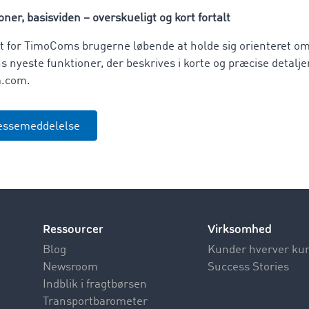
ner, basisviden – overskueligt og kort fortalt
mt for TimoComs brugerne løbende at holde sig orienteret o
 nyeste funktioner, der beskrives i korte og præcise detalje
m.com.
essemeddelelse
Ressourcer
Virksomhed
Blog
Kunder hverver ku
Newsroom
Success Stories
Indblik i fragtbørsen
Transportbarometer