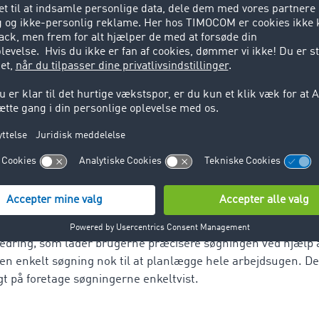
r førsteprioritet
ringerne er baseret på forbedringsønsker fra TimoComs kund
rme deres daglige arbejdsværktøj. Eksempler på brugerønsker
ger, bedre ruteplanlægning og mulighed for at oprette skab
sikkert: Med den nyttige ekstraviden fra TimoComs Update Po
g mere sikkert at gøre transportforretninger for brugerne. Or
 kan f.eks. beskrive deres fragttilbud endnu mere præcist v
 læssesteder på ruten. Dermed ved vognmanden med det sa
. Dermed undgås ekstra spørgsmål og telefonopkald, hvilket 
en passende ordre. Det gør en stor forskel at alle detaljerne
 har op til en halv million kapacitets- og fragttilbud at væl
 hver dag. Den detaljerede fragt- og kapacitetssøgning er 
edring, som lader brugerne præcisere søgningen ved hjælp a
n enkelt søgning nok til at planlægge hele arbejdsugen. Det
ugt på foretage søgningerne enkeltvist.