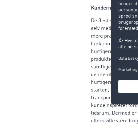
Kundernes ønsker ha
De fleste af opdate
selv med til at udfo
mere præcise søgnin
funktion er én ting 
hurtigere, lettere o
produktion og handel
samtlige losse- og
gennemføres eller ej
hurtigere at finde d
starten, for brugerne
transportplatformen
kundeinspireret forb
tidsrum. Dermed er e
ellers ville være br