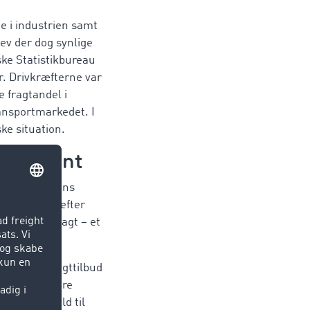
ge i industrien samt
ev der dog synlige
ske Statistikbureau
r. Drivkræfterne var
e fragtandel i
ansportmarkedet. I
ke situation.
g markant
sidste år, mens
erspørgslen efter
te have tilsagt – et
37 % flere fragttilbud
 ellers er mere
int i forhold til