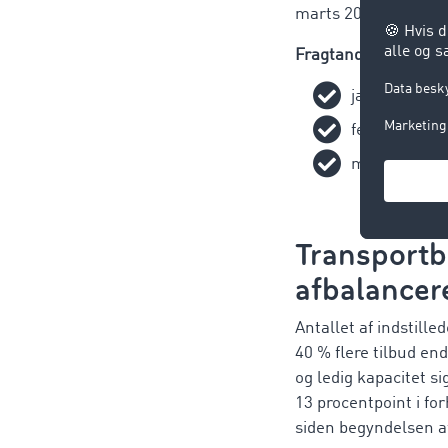
marts 2025 til 77 %.
Fragtandel i Tysklan
jan 2026
78 
feb 2026
68 
mar 2026
77
Transportbe
afbalancer
Antallet af indstilled
40 % flere tilbud e
og ledig kapacitet s
13 procentpoint i f
siden begyndelsen af