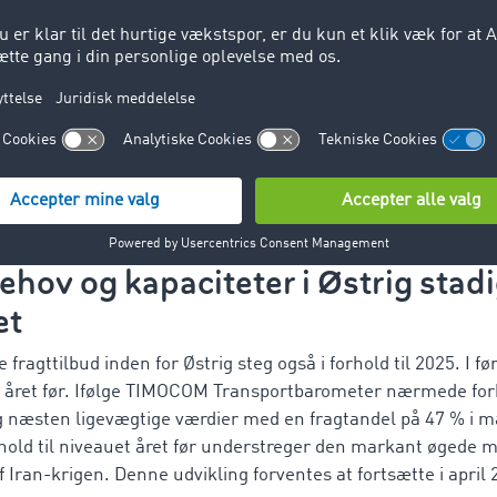
d:
%
(+2 procentpoint i forhold til jan 2025)
%
(+7 procentpoint i forhold til feb 2025)
 %
(+9 procentpoint i forhold til mar 2025)
hov og kapaciteter i Østrig stad
et
e fragttilbud inden for Østrig steg også i forhold til 2025. I fø
nd året før. Ifølge TIMOCOM Transportbarometer nærmede for
ig næsten ligevægtige værdier med en fragtandel på 47 % i m
orhold til niveauet året før understreger den markant øgede
 Iran-krigen. Denne udvikling forventes at fortsætte i april 