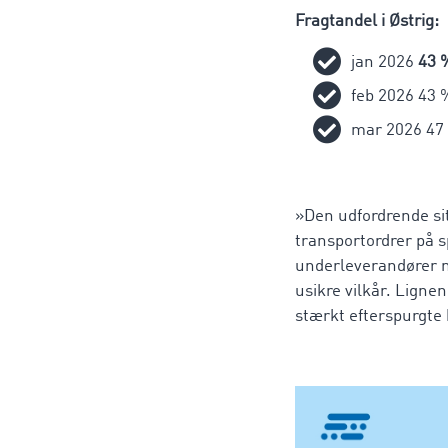
Fragtandel i Østrig:
jan 2026
43 
feb 2026 43 %
mar 2026 47 
»Den udfordrende sit
transportordrer på s
underleverandører ne
usikre vilkår. Ligne
stærkt efterspurgte 