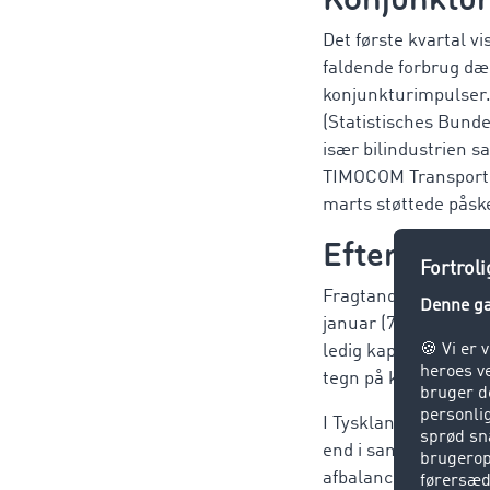
Det første kvartal v
faldende forbrug dæm
konjunkturimpulser. 
(Statistisches Bunde
især bilindustrien s
TIMOCOM Transport
marts støttede påsk
Efterspørgs
Fragtandelen var i m
januar (79 %) steg m
ledig kapacitet udvi
tegn på kortfristet d
I Tyskland var udvikl
end i samme kvartal 
afbalanceret, 7 proce