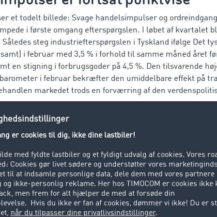
iser et todelt billede: Svage handelsimpulser og ordreindgan
pede i første omgang efterspørgslen. I løbet af kvartalet bl
Således steg industriefterspørgslen i Tyskland ifølge Det ty
samt) i februar med 3,5 % i forhold til samme måned året fø
amt en stigning i forbrugsgoder på 4,5 %. Den tilsvarende høj
barometer
i februar bekræfter den umiddelbare effekt på tr
ehandlen markedet trods en forværring af den verdenspolitis
len efter transporttjenester ste
arts i hele Europa på 79 % og dermed 11 procentpoint over 
ed 4 procentpoint og februar (75 %) med 9 procentpoint. Eft
klede sig dermed stærkere, end den økonomiske situation måt
isponering og sikring af transportkapaciteter i usikre tider.
ingen tilsvarende: I 1. kvartal 2026 blev der i alt registreret 
året før. Fragtandelen lå på 68 % i februar, som traditionelt
ntpoint over niveauet året før og steg i marts med 9 procentpo