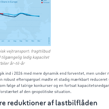
sk vejtransport: fragttilbud
ilgængelig ledig kapacitet
tbiler år-til-år
gik ind i 2026 med mere dynamik end forventet, men under
 En robust efterspørgsel mødte et stadig mærkbart reduceret
om følge af talrige konkurser og en fortsat kapacitetsnedga
forstærket af den geopolitiske situation.
re reduktioner af lastbilflåden