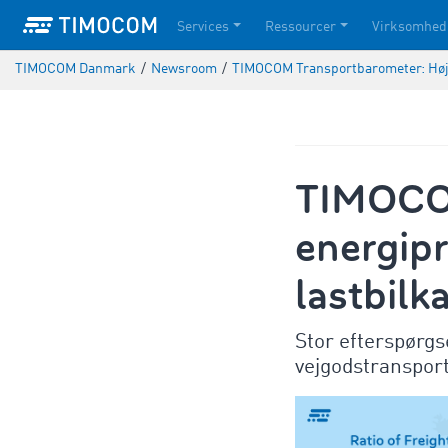
Services
Ressourcer
Virksomhed
TIMOCOM Danmark
/
Newsroom
/
TIMOCOM Transportbarometer: Høje e
TIMOCOM
energipr
lastbilk
Stor efterspørgs
vejgodstranspor