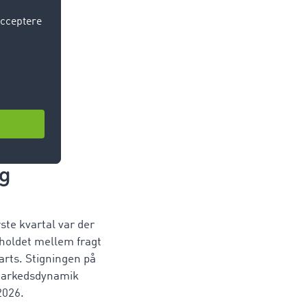
ig
rste kvartal var der
holdet mellem fragt
arts. Stigningen på
 markedsdynamik
2026.