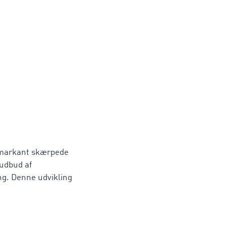
 markant skærpede
 udbud af
ng. Denne udvikling