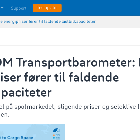
Test gratis
Support
nergipriser fører til faldende lastbilkapaciteter
 Transportbarometer: 
iser fører til faldende
apaciteter
el på spotmarkedet, stigende priser og selektive f
ten.