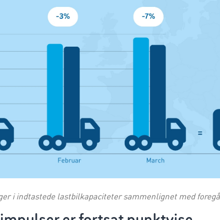
er i indtastede lastbilkapaciteter sammenlignet med foregå
impulser er fortsat punktvise