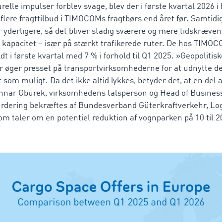
elle impulser forblev svage, blev der i første kvartal 2026 i
% flere fragttilbud i TIMOCOMs fragtbørs end året før. Samtidig
 yderligere, så det bliver stadig sværere og mere tidskræven
 kapacitet – især på stærkt trafikerede ruter. De hos TIMOC
ldt i første kvartal med 7 % i forhold til Q1 2025. »Geopoliti
r øger presset på transportvirksomhederne for at udnytte de
t som muligt. Da det ikke altid lykkes, betyder det, at en del a
Gunnar Gburek, virksomhedens talsperson og Head of Business
dering bekræftes af Bundesverband Güterkraftverkehr, Log
m taler om en potentiel reduktion af vognparken på 10 til 2