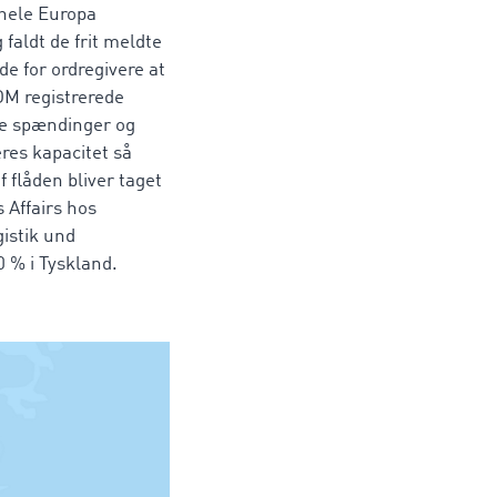
 hele Europa
 faldt de frit meldte
de for ordregivere at
OM registrerede
ske spændinger og
res kapacitet så
f flåden bliver taget
 Affairs hos
istik und
0 % i Tyskland.