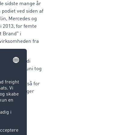
e sidste mange år
podiet ved siden af
lin, Mercedes og
i 2013, for femte
t Brand" i
l virksomheden fra
eg denne værdi
en den 18. juni tog
. "Denne
mage, men også for
atforme", siger