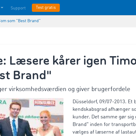
Test gratis
Support
oCom som "Best Brand"
ve: Læsere kårer igen Ti
st Brand"
r virksomhedsværdien og giver brugerfordele
Düsseldorf, 09/07-2013. Et 
kendskabsgrad afhænger so
kunder. Det samme gør sig 
Brand" inden for transport
vælges af læserne af lastau