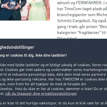
aktuell og FERNFAHRER. I d
har TimoCom taget plads på 
branchegiganter som Miche
Schmitz Cargobull. Og også 
gang i træk, går prisen "Bes
kategorien "fragtbørser" ti
Düsseldorf.
n væsentlig del af en virksomheds værdi, og på én aften st
markedsførende fragtbørs
TC Truck&Cargo®
. For om aften
hristof Thesinga imod prisen for den bedste fragtbørs 2013
 vores kunders loyalitet. Den er ikke alene god for vores i
rsens brugeres image, brugere afvikler handler via vores pl
ad.
rbærskrans, men motivation