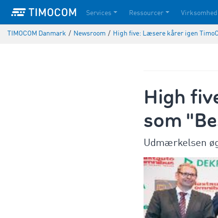
Services
Ressourcer
Virksomhed
TIMOCOM Danmark
/
Newsroom
/
High five: Læsere kårer igen Tim
High fi
som "Be
Udmærkelsen øge