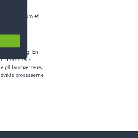
viklingen af
ge arbejde i
cerede TimoCom et
vælger vores
agtformidling. En
få", fremhæver
ile på laurbærrene,
udvikle processerne