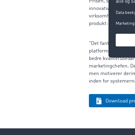
Prisen, som ETM-forl
innovative produkter
virksomheder inden 
produkt: Den nye, i
"Det fantastiske er,
platform på grund af
bedre kvalitetsbedø
marketingchefen. Det
men motiverer derim
inden for systemerne
Download pr