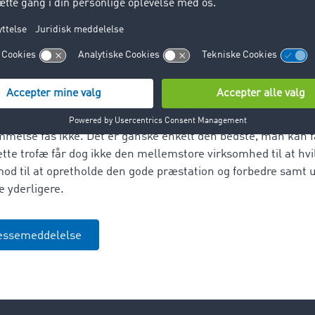
aget står bag, går til virksomheder som har vist indsats i ud
 og tjenesteydelser, som forenkler og effektiviserer det dagli
for transportbranchen. Så sent som i starten af juni relan
ntegrerede trackingløsning TC eMap®.
 at vinderen af "Best Brand" kåres direkte af de læsere, som 
 deres egen erfaring med søgning efter ledig kapacitet og fr
mmelse fås ikke. Det er ganske enkelt den bedste, man kan 
te trofæ får dog ikke den mellemstore virksomhed til at hv
od til at opretholde den gode præstation og forbedre samt 
 yderligere.
essemeddelelse