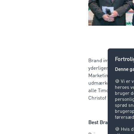
Brand image udgør e
yderligere for den 
Marketing Director C
udmærkelse afspejler
alle TimoCom fragtbø
Christof Thesinga gl
Best Brand ikke lau