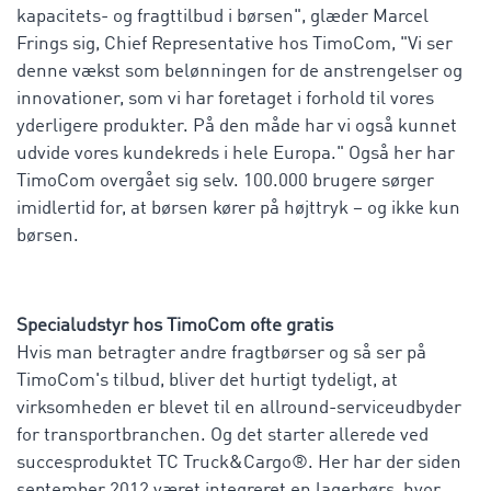
kapacitets- og fragttilbud i børsen", glæder Marcel
Frings sig, Chief Representative hos TimoCom, "Vi ser
denne vækst som belønningen for de anstrengelser og
innovationer, som vi har foretaget i forhold til vores
yderligere produkter. På den måde har vi også kunnet
udvide vores kundekreds i hele Europa." Også her har
TimoCom overgået sig selv. 100.000 brugere sørger
imidlertid for, at børsen kører på højttryk – og ikke kun
børsen.
Specialudstyr hos TimoCom ofte gratis
Hvis man betragter andre fragtbørser og så ser på
TimoCom's tilbud, bliver det hurtigt tydeligt, at
virksomheden er blevet til en allround-serviceudbyder
for transportbranchen. Og det starter allerede ved
succesproduktet TC Truck&Cargo®. Her har der siden
september 2012 været integreret en lagerbørs, hvor