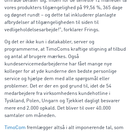
område betaler sig. Inden for de seneste 12 måneder lå
vores produkters tilgængelighed på 99,56 %, 365 dage
og døgnet rundt – og dette tal inkluderer planlagte
afbrydelser af tilgængeligheden til siden til
vedligeholdelsesarbejde!", forklarer Frings.
Og det er ikke kun i datakabler, server og
programmerne, at TimoComs kraftige stigning af tilbud
og antal af brugere mærkes. Også
kundeservicemedarbejderne har fået mange nye
kolleger for at yde kunderne den bedste personlige
service og hjælpe dem med alle spørgsmål eller
problemer. Det er der en god grund til, idet de 54
medarbejdere fra virksomhedens kundehotline i
Tyskland, Polen, Ungarn og Tjekkiet dagligt besvarer
mere end 2.000 opkald. Det bliver til over 40.000
samtaler om måneden.
TimoCom
fremlægger altså i alt imponerende tal, som