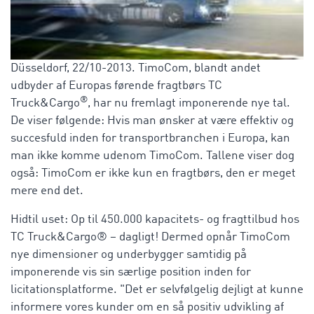
Düsseldorf, 22/10-2013. TimoCom, blandt andet
udbyder af Europas førende fragtbørs TC
®
Truck&Cargo
, har nu fremlagt imponerende nye tal.
De viser følgende: Hvis man ønsker at være effektiv og
succesfuld inden for transportbranchen i Europa, kan
man ikke komme udenom TimoCom. Tallene viser dog
også: TimoCom er ikke kun en fragtbørs, den er meget
mere end det.
Hidtil uset: Op til 450.000 kapacitets- og fragttilbud hos
TC Truck&Cargo® – dagligt! Dermed opnår TimoCom
nye dimensioner og underbygger samtidig på
imponerende vis sin særlige position inden for
licitationsplatforme. "Det er selvfølgelig dejligt at kunne
informere vores kunder om en så positiv udvikling af