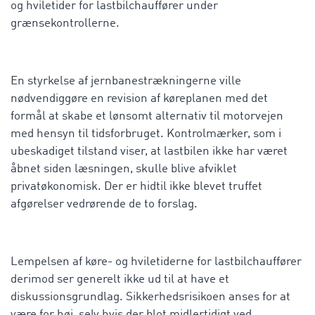
og hviletider for lastbilchauffører under
grænsekontrollerne.
En styrkelse af jernbanestrækningerne ville
nødvendiggøre en revision af køreplanen med det
formål at skabe et lønsomt alternativ til motorvejen
med hensyn til tidsforbruget. Kontrolmærker, som i
ubeskadiget tilstand viser, at lastbilen ikke har været
åbnet siden læsningen, skulle blive afviklet
privatøkonomisk. Der er hidtil ikke blevet truffet
afgørelser vedrørende de to forslag.
Lempelsen af køre- og hviletiderne for lastbilchauffører
derimod ser generelt ikke ud til at have et
diskussionsgrundlag. Sikkerhedsrisikoen anses for at
være for høj, selv hvis der blot midlertidigt ved