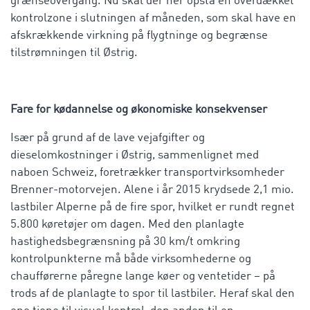
grænseovergang. Nu skal der her opstå en overdækket
kontrolzone i slutningen af måneden, som skal have en
afskrækkende virkning på flygtninge og begrænse
tilstrømningen til Østrig.
Fare for kødannelse og økonomiske konsekvenser
Især på grund af de lave vejafgifter og
dieselomkostninger i Østrig, sammenlignet med
naboen Schweiz, foretrækker transportvirksomheder
Brenner-motorvejen. Alene i år 2015 krydsede 2,1 mio.
lastbiler Alperne på de fire spor, hvilket er rundt regnet
5.800 køretøjer om dagen. Med den planlagte
hastighedsbegrænsning på 30 km/t omkring
kontrolpunkterne må både virksomhederne og
chaufførerne påregne lange køer og ventetider – på
trods af de planlagte to spor til lastbiler. Heraf skal den