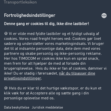
Transportleksikon
Lastbilkørsel forbudt
Virksomhed
Kunder hverver kunder
Success Stories
Support
Support
Juridiske forhold
Kolofon
Brugerbetingelser