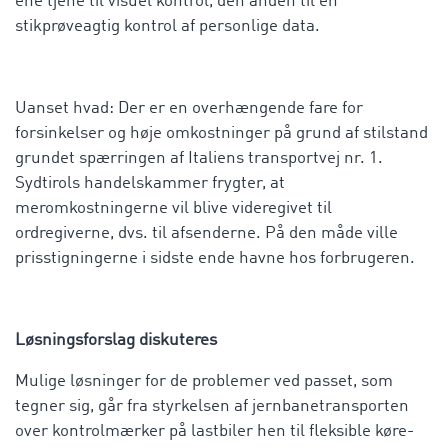
ene tjene til visuel kontrol, den anden til en
stikprøveagtig kontrol af personlige data.
Uanset hvad: Der er en overhængende fare for
forsinkelser og høje omkostninger på grund af stilstand
grundet spærringen af Italiens transportvej nr. 1.
Sydtirols handelskammer frygter, at
meromkostningerne vil blive videregivet til
ordregiverne, dvs. til afsenderne. På den måde ville
prisstigningerne i sidste ende havne hos forbrugeren.
Løsningsforslag diskuteres
Mulige løsninger for de problemer ved passet, som
tegner sig, går fra styrkelsen af jernbanetransporten
over kontrolmærker på lastbiler hen til fleksible køre-