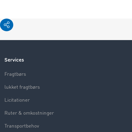
Services
Fragtbørs
lukket fragtbørs
Licitationer
Ruter & omkostninger
Transportbehov