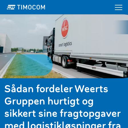
Sådan fordeler Weerts
Gruppen hurtigt og
sikkert sine fragtopgaver
med logistikløsninger fra