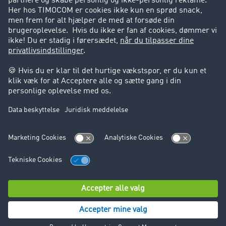
Support
Juridiske forhold
Kolofon
Brugerbetingelser
Databeskyttelse
Cookie-indstillinger
© TIMOCOM GmbH 2026. Alle rettigheder forbeholdt