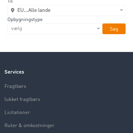
Til
Opbygningstype
Søg
Services
Fragtbørs
lukket fragtbørs
Licitationer
Ruter & omkostninger