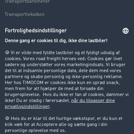
Transportbarometer
Transportleksikon
Lastbilkørsel forbudt
Virksomhed
Kunder hverver kunder
Success Stories
Support
Support
Juridiske forhold
Kolofon