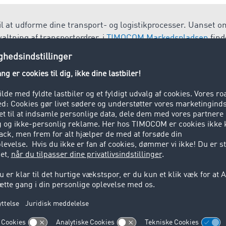
l at udforme dine transport- og logistikprocesser. Uanset 
altning af transportordrer, i
TIMOCOM Markedspladsen
find
tion i henhold til dine behov og dit aktuelle digitaliseringsni
gning til godstransport. Veksellad er standardiserede og kan 
jælpemidler. Benyttes overvejende i kombineret trafik (vej/ba