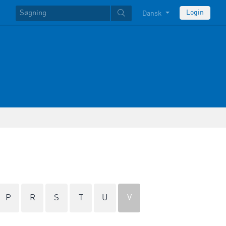
Login
Dansk
P
R
S
T
U
V