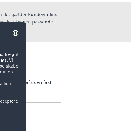
om det gælder kundevinding,
er du altid den passende
veau.
tages på og af uden fast
ne).