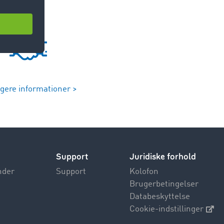
igere informationer >
Support
Juridiske forhold
nder
Support
Kolofon
Brugerbetingelser
Databeskyttelse
Cookie-indstillinger