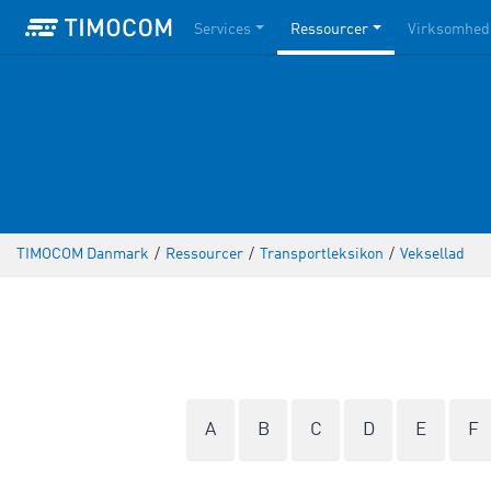
Services
Ressourcer
Virksomhed
TIMOCOM Danmark
/
Ressourcer
/
Transportleksikon
/
Veksellad
A
B
C
D
E
F