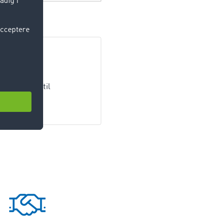
ndtider ved
 tilladelse til