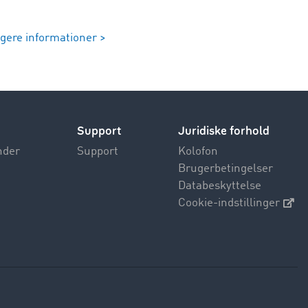
igere informationer >
Support
Juridiske forhold
nder
Support
Kolofon
Brugerbetingelser
Databeskyttelse
Cookie-indstillinger