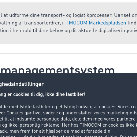
l at udforme dine transport- og logistikprocesser. Uanset 
altning af transportordrer, i
TIMOCOM Markedspladsen
find
tion i henhold til dine behov og dit aktuelle digitaliseringsni
tmanagementsystem
system (TM system) er et værktøj til disponenter. Mit et
tem kan en disponent bearbejde og forvalte de opgaver, 
. Her planlægges ture og ruter. Disponenten kan til enhver
om er udnyttet. For det meste er TM systemer forbundet med
ke dem. Med TM systemer kan man oprette fakturaer, som ka