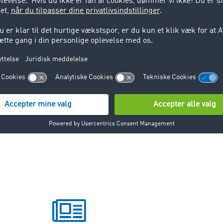
ent system
lot management system er hovedsageligt at undgå lange sta
ingsstedet. For at en spedition eller en lastbilchauffør kan få
 supermarked, skal man booke en tid