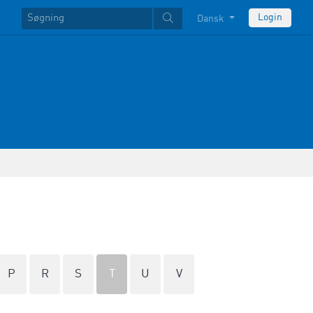
Login
Dansk
P
R
S
T
U
V