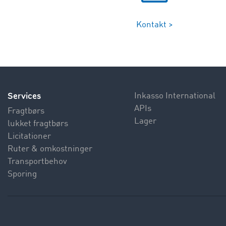
Kontakt >
Services
Inkasso International
APIs
Fragtbørs
Lager
lukket fragtbørs
Licitationer
Ruter & omkostninger
Transportbehov
Sporing