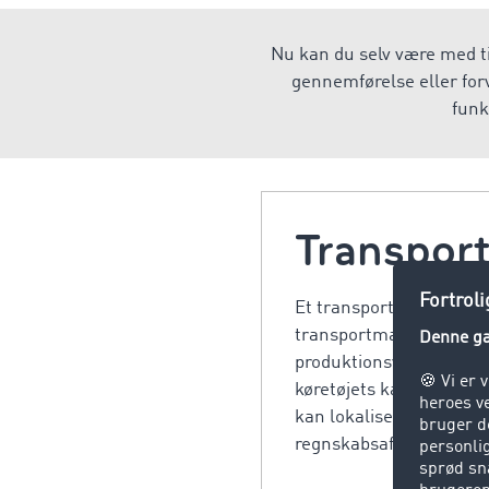
Nu kan du selv være med ti
gennemførelse eller forv
funk
Transpor
Et transportmanagement
transportmanagementsys
produktionsvirksomheden
køretøjets kapacitet, s
kan lokalisere og trac
regnskabsafdeling.