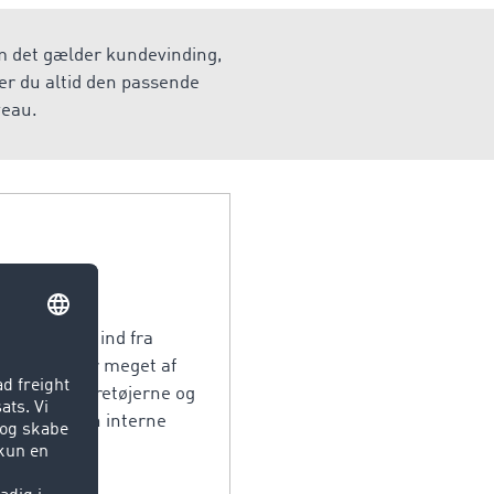
om det gælder kundevinding,
er du altid den passende
veau.
som kommer ind fra
 tid se hvor meget af
 GPS'en i køretøjerne og
n hjælpe den interne