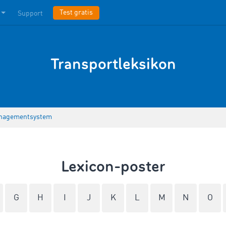
Test gratis
Support
Transportleksikon
nagementsystem
Lexicon-poster
G
H
I
J
K
L
M
N
O