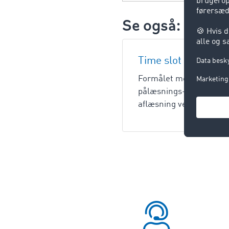
Se også:
Time slot managem
Formålet med et time s
pålæsnings- eller aflæsn
aflæsning ved f.eks. et