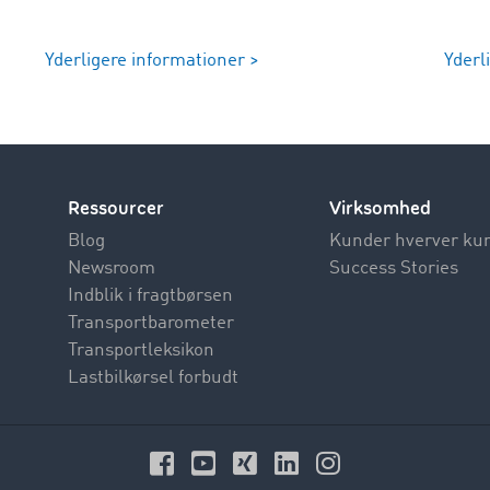
Yderligere informationer >
Yderl
Ressourcer
Virksomhed
Blog
Kunder hverver ku
Newsroom
Success Stories
Indblik i fragtbørsen
Transportbarometer
Transportleksikon
Lastbilkørsel forbudt