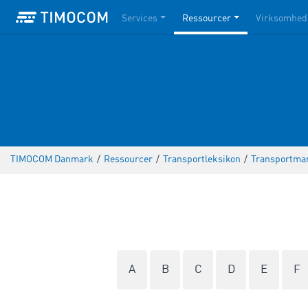
Services
Ressourcer
Virksomhed
TIMOCOM Danmark
/
Ressourcer
/
Transportleksikon
/
Transportma
A
B
C
D
E
F