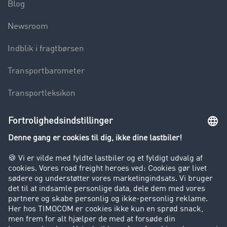
Blog
Newsroom
Indblik i fragtbørsen
Transportbarometer
Transportleksikon
Lastbilkørsel forbudt
Virksomhed
Kunder hverver kunder
Success Stories
Support