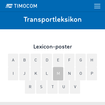
Transportleksikon
Lexicon-poster
A
B
C
D
E
F
G
H
I
J
K
L
M
N
O
P
R
S
T
U
V