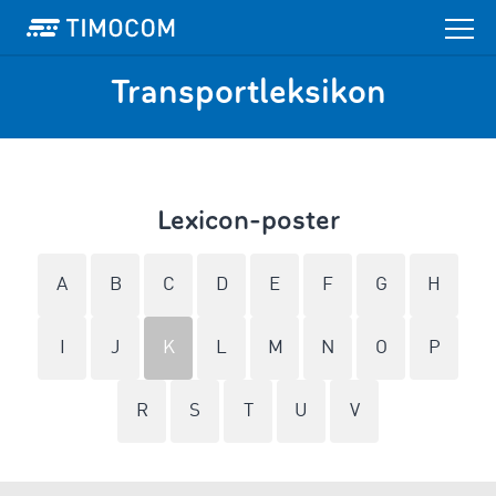
Transportleksikon
Lexicon-poster
A
B
C
D
E
F
G
H
I
J
K
L
M
N
O
P
R
S
T
U
V