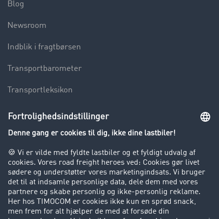
Blog
Newsroom
Indblik i fragtbørsen
Transportbarometer
Transportleksikon
Lastbilkørsel forbudt
Virksomhed
Kunder hverver kunder
Success Stories
Support