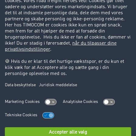
Kunder hverver kunder
Success Stories
Support
Support
Juridiske forhold
Kolofon
Brugerbetingelser
Databeskyttelse
Cookie-indstillinger