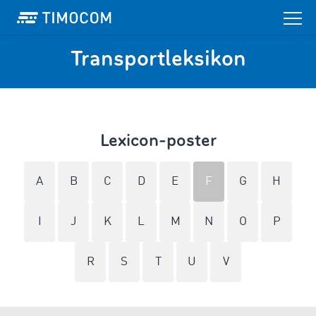
Transportleksikon
Lexicon-poster
A
B
C
D
E
F
G
H
I
J
K
L
M
N
O
P
R
S
T
U
V