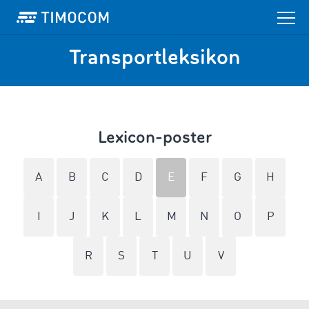
Transportleksikon
Lexicon-poster
A
B
C
D
E
F
G
H
I
J
K
L
M
N
O
P
R
S
T
U
V