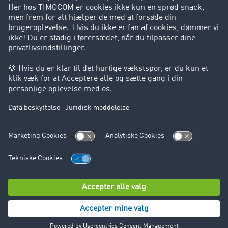
Support
Support
Juridiske forhold
Kolofon
Brugerbetingelser
Databeskyttelse
Cookie-indstillinger
© TIMOCOM GmbH 2026. Alle rettigheder forbeholdt