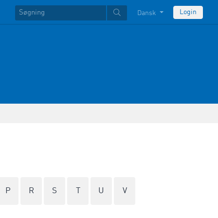
Login
Dansk
P
R
S
T
U
V