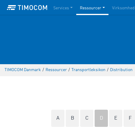
Services
Ressourcer
Virksomhed
TIMOCOM Danmark
/
Ressourcer
/
Transportleksikon
/
Distribution
A
B
C
D
E
F