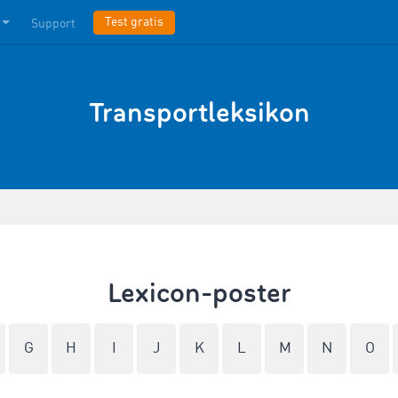
Test gratis
Support
Transportleksikon
Lexicon-poster
G
H
I
J
K
L
M
N
O