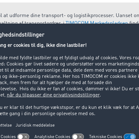
l at udforme dine transport- og logistikprocesser. Uanset 
altning af transportordrer, i
TIMOCOM Markedspladsen
find
tion i henhold til dine behov og dit aktuelle digitaliseringsni
ion
eling): Betegner alle processerne i salgskanalen mellem prod
 til forbrugeren.