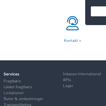
Kontakt >
Services
Inkasso International
APIs
Fragtbørs
Lager
lukket fragtbørs
Licitationer
Ruter & omkostninger
Transportbehov