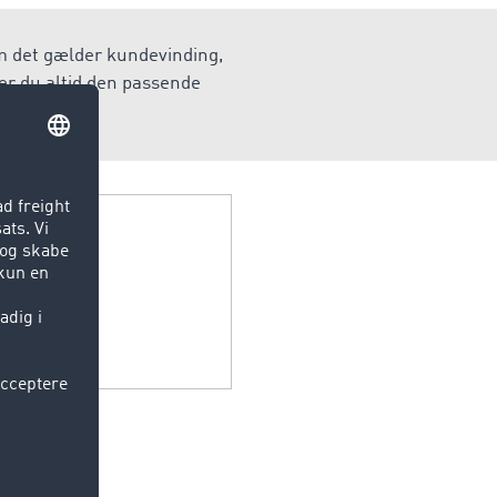
om det gælder kundevinding,
er du altid den passende
veau.
ucenter og