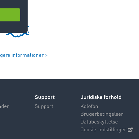
igere informationer >
Support
Juridiske forhold
nder
Support
Kolofon
Brugerbetingelser
Databeskyttelse
Cookie-indstillinger