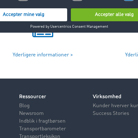
Yderligere informationer >
Yderl
Ressourcer
Virksomhed
Blog
Kunder hverver ku
Newsroom
Success Stories
Indblik i fragtbørsen
Transportbarometer
Transportleksikon