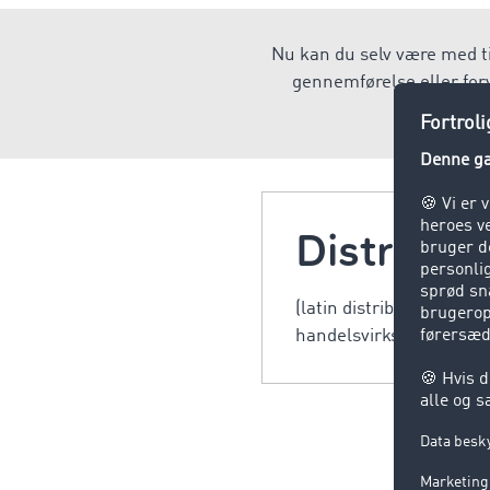
Nu kan du selv være med ti
gennemførelse eller forv
funk
Distribut
(latin distribūtiō, ford
handelsvirksomheder ud