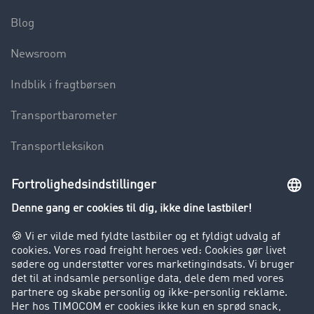
Blog
Newsroom
Indblik i fragtbørsen
Transportbarometer
Transportleksikon
Lastbilkørsel forbudt
Virksomhed
Kunder hverver kunder
Success Stories