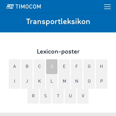
Transportleksikon
Lexicon-poster
A
B
C
D
E
F
G
H
I
J
K
L
M
N
O
P
R
S
T
U
V