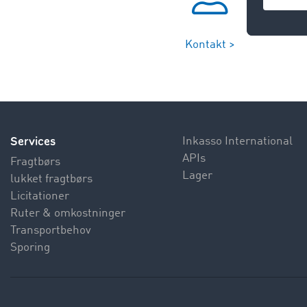
Kontakt >
Services
Inkasso International
APIs
Fragtbørs
Lager
lukket fragtbørs
Licitationer
Ruter & omkostninger
Transportbehov
Sporing