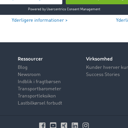
Yderligere informationer >
Yderl
Ressourcer
Virksomhed
Blog
Kunder hverver ku
Newsroom
Success Stories
Indblik i fragtbørsen
Transportbarometer
Transportleksikon
Lastbilkørsel forbudt