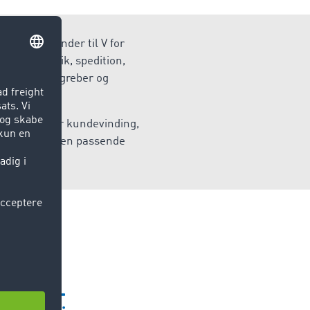
 A for afsender til V for
for logistik, spedition,
å vigtige begreber og
om det gælder kundevinding,
er du altid den passende
iveau.