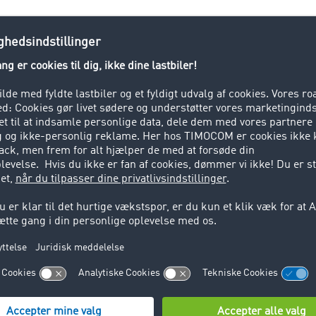
logistikbranchen findes der mange forskellige fagbegreber: fra
portleksikonet leverer forklaringer på nøglebegreber inden 
ejgodstransport. Her finder du korte og enkle forklaringer p
baggrundsviden.
l at udforme dine transport- og logistikprocesser. Uanset 
altning af transportordrer, i
TIMOCOM Markedspladsen
find
ion i henhold til dine behov og dit aktuelle digitaliserings n