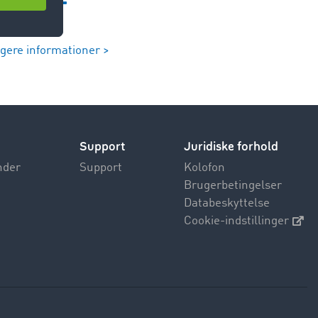
igere informationer >
Support
Juridiske forhold
nder
Support
Kolofon
Brugerbetingelser
Databeskyttelse
Cookie-indstillinger