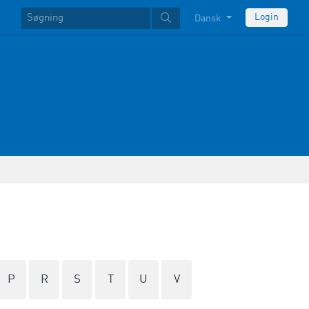
Login
Dansk
P
R
S
T
U
V