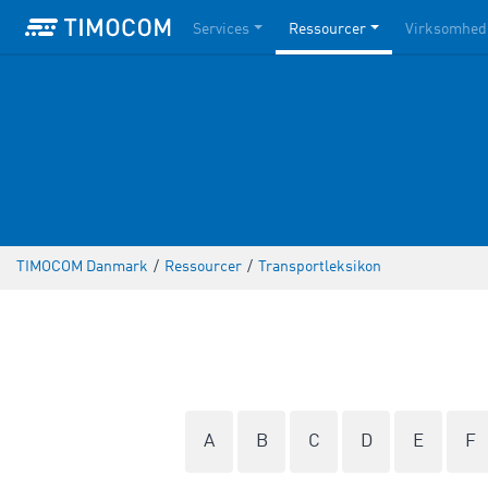
Services
Ressourcer
Virksomhed
TIMOCOM Danmark
/
Ressourcer
/
Transportleksikon
A
B
C
D
E
F