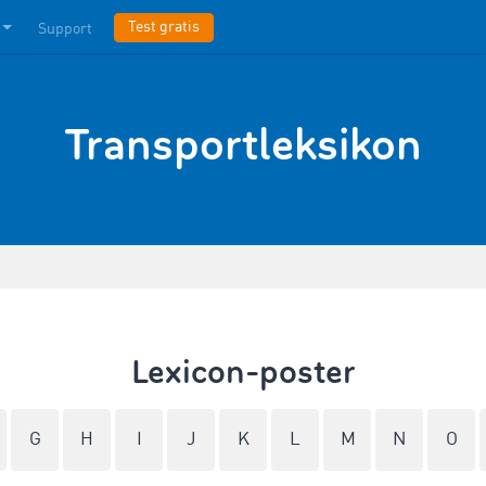
Test gratis
Support
Transportleksikon
Lexicon-poster
G
H
I
J
K
L
M
N
O