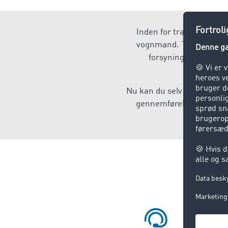
Inden for transport- og 
vognmand. TIMOCOM trans
forsyningskæder og v
Nu kan du selv være med ti
gennemførelse eller forv
funkt