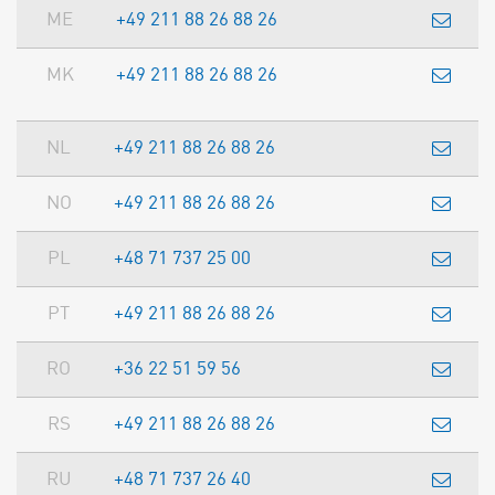
ME
+49 211 88 26 88 26
MK
+49 211 88 26 88 26
NL
+49 211 88 26 88 26
NO
+49 211 88 26 88 26
PL
+48 71 737 25 00
PT
+49 211 88 26 88 26
RO
+36 22 51 59 56
RS
+49 211 88 26 88 26
RU
+48 71 737 26 40