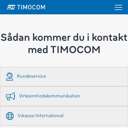
Sådan kommer du i kontakt
med TIMOCOM
Kundeservice
Virksomhedskommunikation
Inkasso International