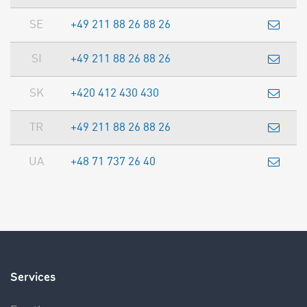
SE
+49 211 88 26 88 26
SI
+49 211 88 26 88 26
SK
+420 412 430 430
TR
+49 211 88 26 88 26
UA
+48 71 737 26 40
Services