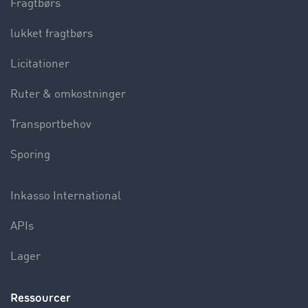
Fragtbørs
lukket fragtbørs
Licitationer
Ruter & omkostninger
Transportbehov
Sporing
Inkasso International
APIs
Lager
Ressourcer