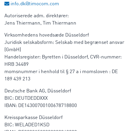
info.dk@timocom.com
Autoriserede adm. direktører:
Jens Thiermann, Tim Thiermann
Virksomhedens hovedsæde Düsseldorf
Juridisk selskabsform: Selskab med begrænset ansvar
(GmbH)
Handelsregister: Byretten i Düsseldorf, CVR-nummer:
HRB 34489
momsnummer i henhold til § 27 a i momsloven : DE
189 439 213
Deutsche Bank AG, Düsseldorf
BIC: DEUTDEDDXXX
IBAN: DE14300700100678718800
Kreissparkasse Düsseldorf
BIC: WELADED1KSD