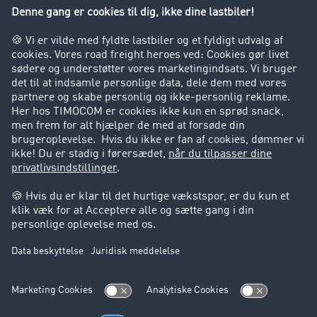
Virksomhed
Kunder hverver kunder
Success Stories
Support
Support
Juridiske forhold
Kolofon
Brugerbetingelser
Databeskyttelse
Cookie-indstillinger