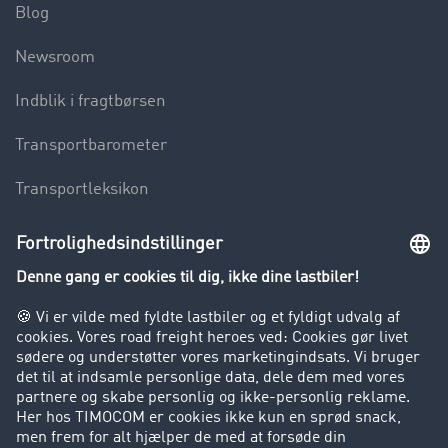
Blog
Newsroom
Indblik i fragtbørsen
Transportbarometer
Transportleksikon
Lastbilkørsel forbudt
Virksomhed
Kunder hverver kunder
Success Stories
Support