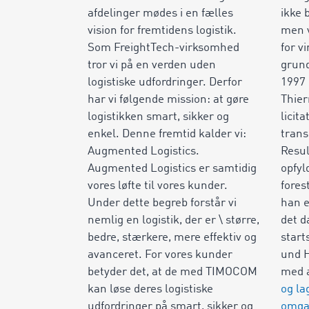
afdelinger mødes i en fælles
ikke 
vision for fremtidens logistik.
men v
Som FreightTech-virksomhed
for v
tror vi på en verden uden
grund
logistiske udfordringer. Derfor
1997 
har vi følgende mission: at gøre
Thier
logistikken smart, sikker og
licit
enkel. Denne fremtid kalder vi:
trans
Augmented Logistics.
Resul
Augmented Logistics er samtidig
opfyl
vores løfte til vores kunder.
fores
Under dette begreb forstår vi
han e
nemlig en logistik, der er \ større,
det d
bedre, stærkere, mere effektiv og
start
avanceret. For vores kunder
und 
betyder det, at de med TIMOCOM
med a
kan løse deres logistiske
og la
udfordringer på smart, sikker og
omgan