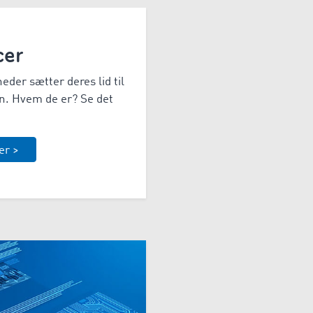
cer
der sætter deres lid til
. Hvem de er? Se det
er >