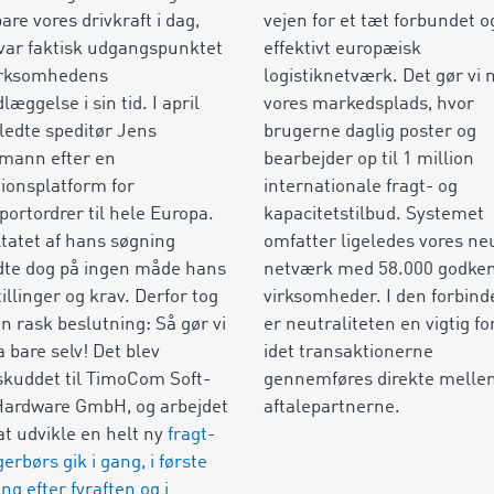
bare vores drivkraft i dag,
vejen for et tæt forbundet o
ar faktisk udgangspunktet
effektivt europæisk
irksomhedens
logistiknetværk. Det gør vi
læggelse i sin tid. I april
vores markedsplads, hvor
ledte speditør Jens
brugerne daglig poster og
mann efter en
bearbejder op til
1
million
ationsplatform for
internationale fragt- og
portordrer til hele Europa.
kapacitetstilbud. Systemet
tatet af hans søgning
omfatter ligeledes vores ne
dte dog på ingen måde hans
netværk med
58.000
godke
tillinger og krav. Derfor tog
virksomheder. I den forbind
n rask beslutning: Så gør vi
er neutraliteten en vigtig fo
a bare selv! Det blev
idet transaktionerne
skuddet til TimoCom Soft-
gennemføres direkte melle
Hardware GmbH, og arbejdet
aftalepartnerne.
t udvikle en helt ny
fragt-
gerbørs gik i gang, i første
g efter fyraften og i