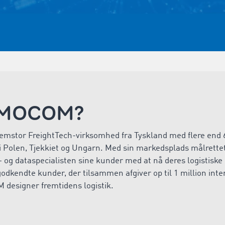
TIMOCOM?
stor FreightTech-virksomhed fra Tyskland med flere end 6
 i Polen, Tjekkiet og Ungarn. Med sin markedsplads målrett
- og dataspecialisten sine kunder med at nå deres logistisk
odkendte kunder, der tilsammen afgiver op til 1 million inte
M designer fremtidens logistik.