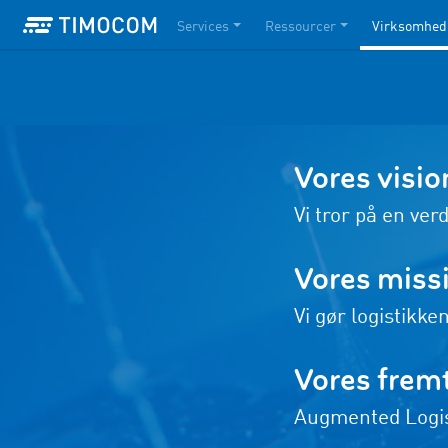
Services
Ressourcer
Virksomhed
Vores visio
Vi tror på en ver
Vores miss
Vi gør logistikke
Vores fremt
Augmented Logis