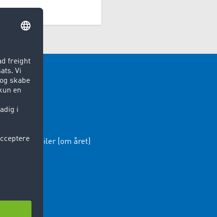
orbare lastbiler (om året)
kaliteter