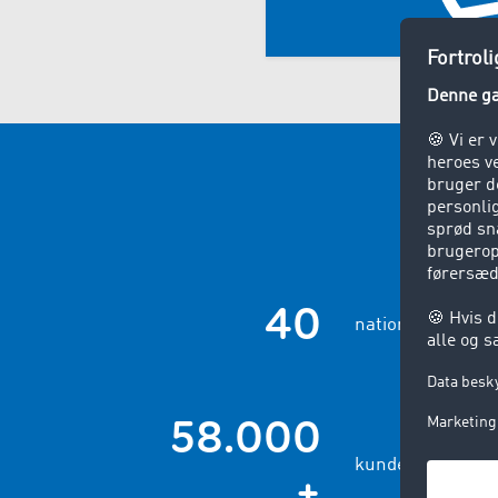
40
nationer (medarb
58.000
kunder over hele
+