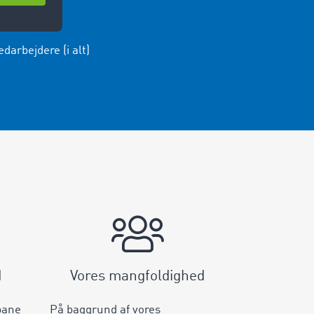
darbejdere (i alt)
d
Vores mangfoldighed
bane
På baggrund af vores