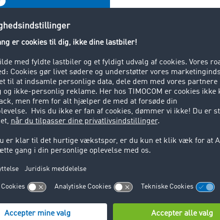
TIMOCOM i tal
270.00
ejdere)
sp
0 +
4
 verden
Lo