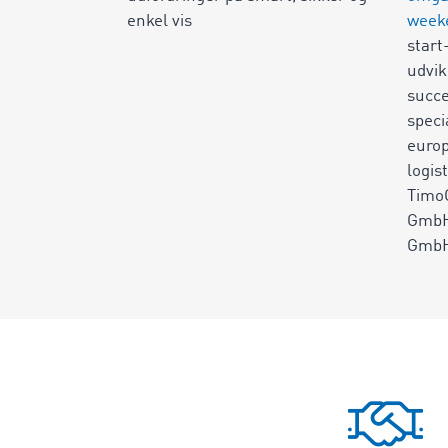
enkel vis
week
start
udvik
succe
speci
europ
logis
Timo
GmbH
Gmb