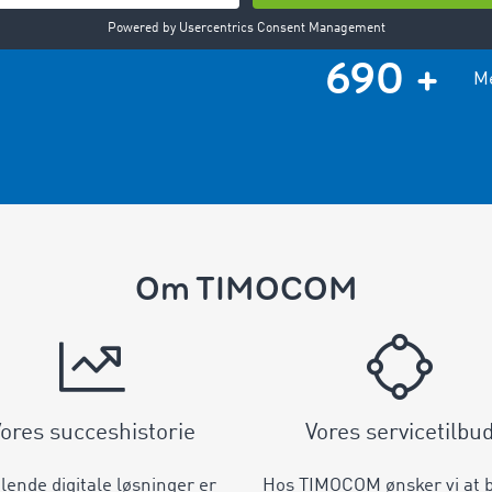
690 +
Me
Om TIMOCOM
ores succeshistorie
Vores servicetilbu
ende digitale løsninger er
Hos TIMOCOM ønsker vi at 