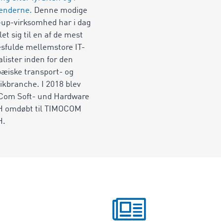
enderne.
Denne modige
-up-virksomhed har i dag
let sig til en af de mest
sfulde mellemstore IT-
alister inden for den
æiske transport- og
tikbranche. I 2018 blev
Com Soft- und Hardware
 omdøbt til TIMOCOM
H.