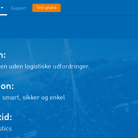
Test gratis
Support
n:
den uden logistiske udfordringer.
ion:
n smart, sikker og enkel
id:
tics