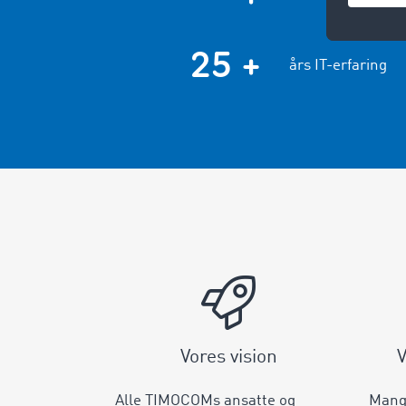
25 +
års IT-erfaring
Vores vision
V
Alle TIMOCOMs ansatte og
Mangl