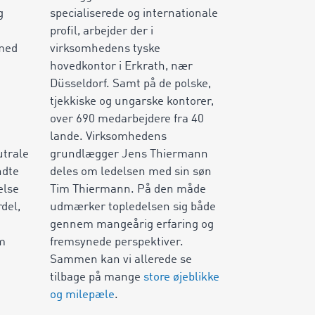
g
specialiserede og internationale
profil, arbejder der i
 med
virksomhedens tyske
hovedkontor i Erkrath, nær
Düsseldorf. Samt på de polske,
tjekkiske og ungarske kontorer,
over
690
medarbejdere fra
40
lande. Virksomhedens
utrale
grundlægger Jens Thiermann
ndte
deles om ledelsen med sin søn
else
Tim Thiermann. På den måde
rdel,
udmærker topledelsen sig både
gennem mangeårig erfaring og
m
fremsynede perspektiver.
Sammen kan vi allerede se
tilbage på mange
store øjeblikke
og milepæle
.