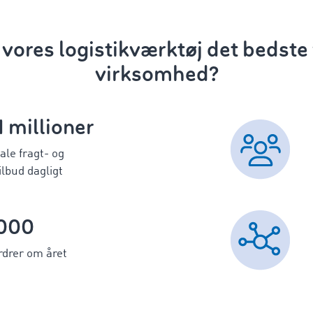
 vores logistikværktøj det bedste v
virksomhed?
 1 millioner
ale fragt- og
ilbud dagligt
000
rdrer om året