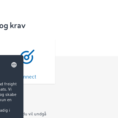
 og krav
Connect
k. Uanset om du vil undgå