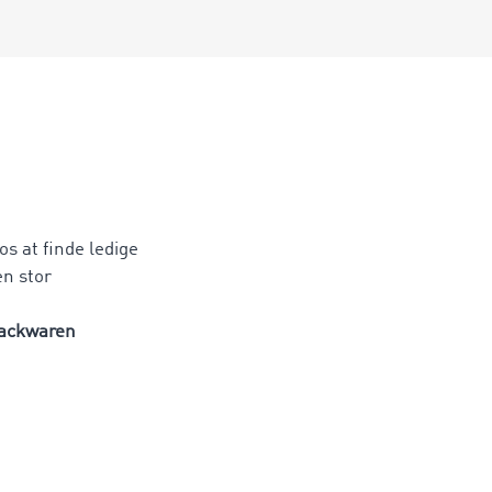
s at finde ledige
en stor
Backwaren