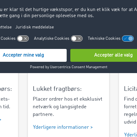
itetsudnyttelse, udligne sæsonbestemte spidsbelastninger 
nu mere effektivt med eksisterende serviceudbydere: Med Ro
logistik.
børs:
Lukket fragtbørs:
Licit
tets-
Placer ordrer hos et eksklusivt
Find 
n tid.
netværk og langsigtede
forre
partnere.
regel
>
udvid
Yderligere informationer >
Yderl