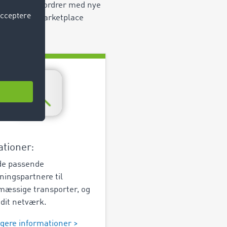
og spontane ordrer med nye
ad Freight Marketplace
ationer:
de passende
tningspartnere til
mæssige transporter, og
 dit netværk.
igere informationer >