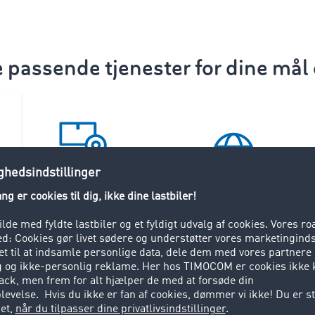
 passende tjenester for dine mål
Transportation
Visibility
Security & Payments
e
lacering af ordrer
ere til dine transportordrer i et af de største logistiknetvær