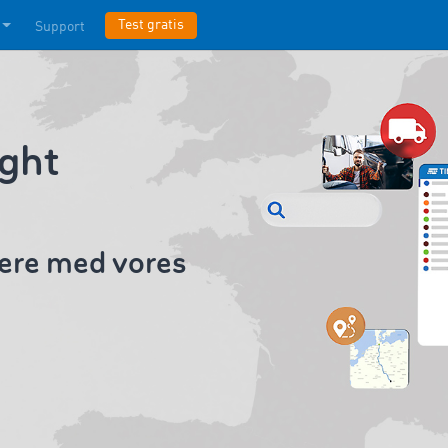
Test gratis
Support
ght
nere med vores