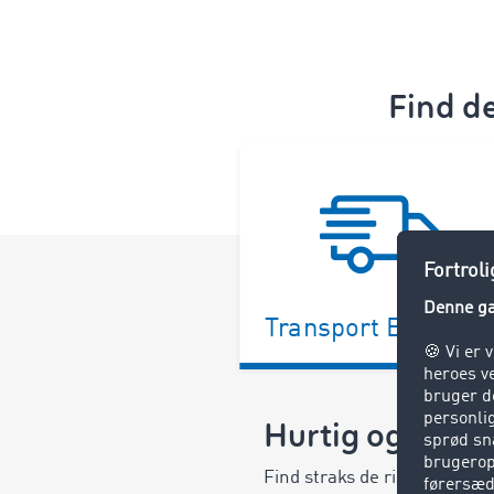
Find de
Transport Exchang
Hurtig og nem p
Find straks de rigtige partn