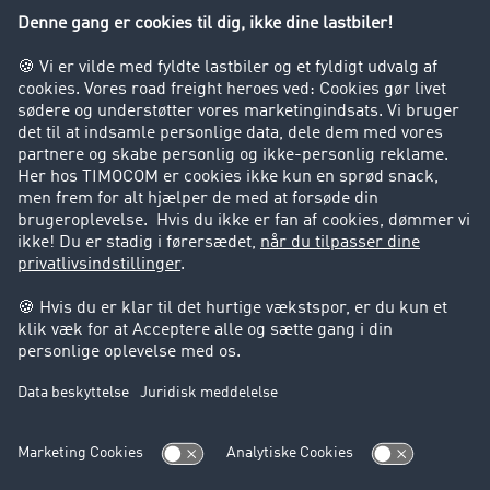
Virksomhed
Kunder hverver kunder
Success Stories
Support
Support
Juridiske forhold
Kolofon
Brugerbetingelser
Databeskyttelse
Cookie-indstillinger