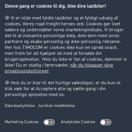
Virksomhed
Kunder hverver kunder
Success Stories
Support
Support
Juridiske forhold
Kolofon
Brugerbetingelser
Databeskyttelse
Cookie-indstillinger