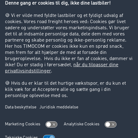
Virksomhed
Kunder hverver kunder
Success Stories
Support
Support
Juridiske forhold
Kolofon
Brugerbetingelser
Databeskyttelse
Cookie-indstillinger