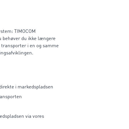
system: TIMOCOM
Nu behøver du ikke længere
ne transporter i en og samme
ingsafviklingen.
r direkte i markedspladsen
ransporten
edspladsen via vores