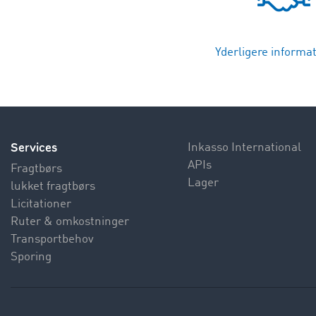
Yderligere informat
Services
Inkasso International
APIs
Fragtbørs
Lager
lukket fragtbørs
Licitationer
Ruter & omkostninger
Transportbehov
Sporing