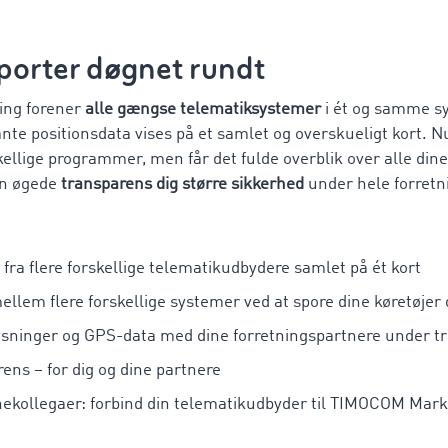
sporter døgnet rundt
ning forener
alle gængse telematiksystemer
i ét og samme 
nte positionsdata vises på et samlet og overskueligt kort. 
kellige programmer, men får det fulde overblik over alle di
en øgede
transparens dig større sikkerhed
under hele forretn
fra flere forskellige telematikudbydere samlet på ét kort
e mellem flere forskellige systemer ved at spore dine køretøje
lysninger og GPS-data med dine forretningspartnere under t
ens – for dig og dine partnere
ekollegaer: forbind din telematikudbyder til TIMOCOM Mark