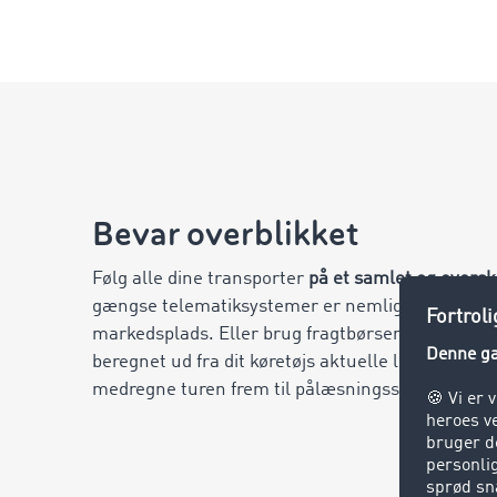
Bevar overblikket
Følg alle dine transporter
på et samlet og oversk
gængse telematiksystemer er nemlig integreret i
markedsplads. Eller brug fragtbørsen til at finde
beregnet ud fra dit køretøjs aktuelle lokalitet. D
medregne turen frem til pålæsningsstedet.