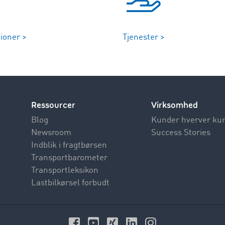
ioner >
Tjenester >
Ressourcer
Virksomhed
Blog
Kunder hverver ku
Newsroom
Success Stories
Indblik i fragtbørsen
Transportbarometer
Transportleksikon
Lastbilkørsel forbudt