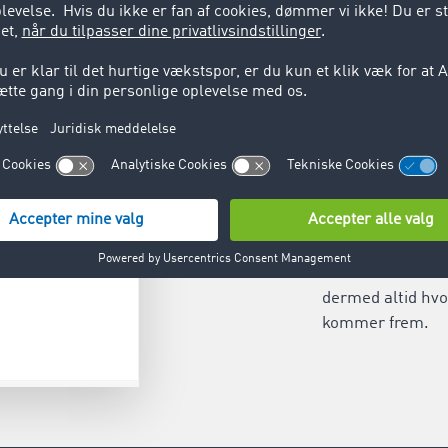
Del posi
Del dine position
for at udveksle
in
dermed altid hvo
kommer frem.