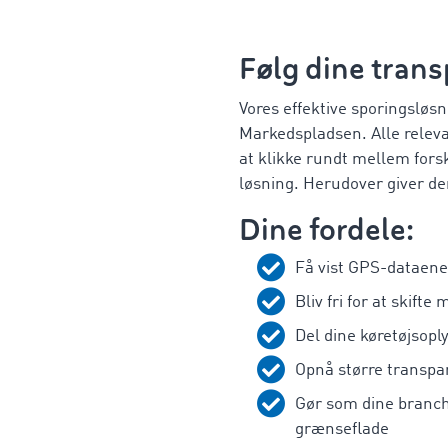
Følg dine tran
Vores effektive sporingsløs
Markedspladsen. Alle releva
at klikke rundt mellem fors
løsning. Herudover giver d
Dine fordele:
Få vist GPS-dataene 
Bliv fri for at skift
Del dine køretøjsop
Opnå større transpar
Gør som dine branch
grænseflade