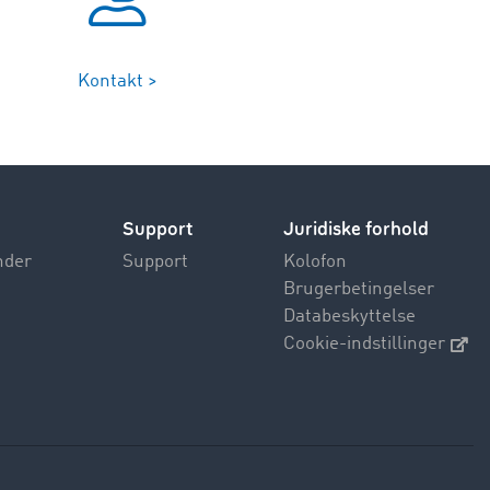
Kontakt >
Support
Juridiske forhold
nder
Support
Kolofon
Brugerbetingelser
Databeskyttelse
Cookie-indstillinger