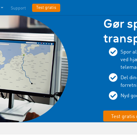
Test gratis
Support
Gør s
trans
Spor al
ved hjæ
telema
Del din
forretn
Nyd god
Test gratis