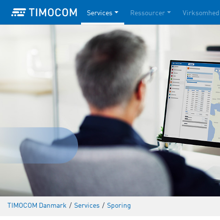
Services
Ressourcer
Virksomhed
TIMOCOM Danmark
/
Services
/
Sporing