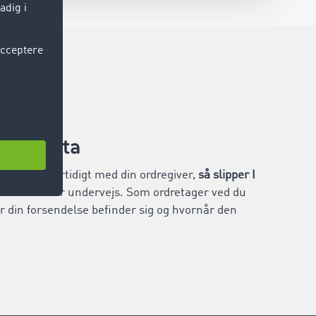
tionsdata
sdata midlertidigt med din ordregiver,
så slipper I
formationer undervejs. Som ordretager ved du
r din forsendelse befinder sig og hvornår den