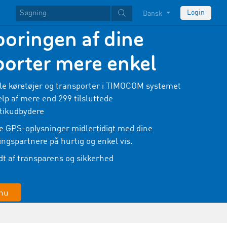
Login
Dansk
poringen af dine
porter mere enkel
le køretøjer og transporter i TIMOCOM systemet
lp af mere end 299 tilsluttede
tikudbydere
e GPS-oplysninger midlertidigt med dine
ingspartnere på hurtig og enkel vis.
t af transparens og sikkerhed
 nu