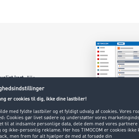
ueligt kort
. Alle
 vores
 passende fragt
u kan også