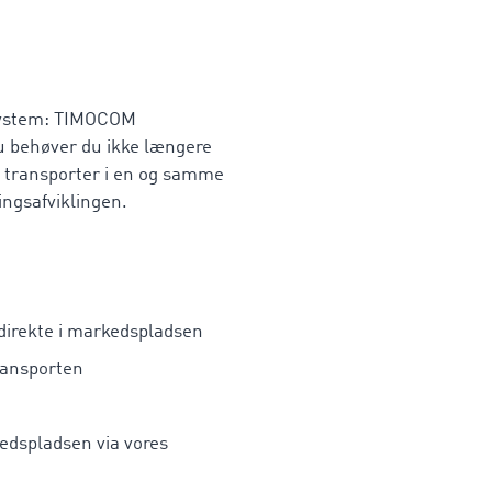
system: TIMOCOM
Nu behøver du ikke længere
ne transporter i en og samme
ingsafviklingen.
r direkte i markedspladsen
ransporten
edspladsen via vores