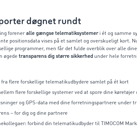
sporter døgnet rundt
ning forener
alle gængse telematiksystemer
i ét og samme 
nte positionsdata vises på et samlet og overskueligt kort. 
kellige programmer, men får det fulde overblik over alle di
en øgede
transparens dig større sikkerhed
under hele forretn
fra flere forskellige telematikudbydere samlet på ét kort
e mellem flere forskellige systemer ved at spore dine køretøje
lysninger og GPS-data med dine forretningspartnere under t
ens – for dig og dine partnere
ekollegaer: forbind din telematikudbyder til TIMOCOM Mark