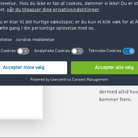
Del posi
Del dine position
for at udveksle
in
dermed altid hvo
kommer frem.