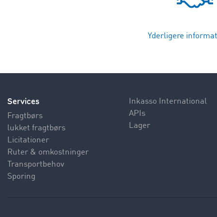
Yderligere informat
Services
Inkasso International
APIs
Fragtbørs
Lager
lukket fragtbørs
Licitationer
Ruter & omkostninger
Transportbehov
Sporing