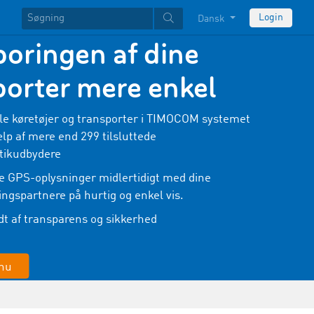
Login
Dansk
poringen af dine
porter mere enkel
le køretøjer og transporter i TIMOCOM systemet
lp af mere end 299 tilsluttede
tikudbydere
e GPS-oplysninger midlertidigt med dine
ingspartnere på hurtig og enkel vis.
t af transparens og sikkerhed
 nu