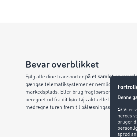
Bevar overblikket
Følg alle dine transporter
på et samlet og oversk
gængse telematiksystemer er nemlig integreret i
markedsplads. Eller brug fragtbørsen til at finde
beregnet ud fra dit køretøjs aktuelle lokalitet. D
medregne turen frem til pålæsningsstedet.