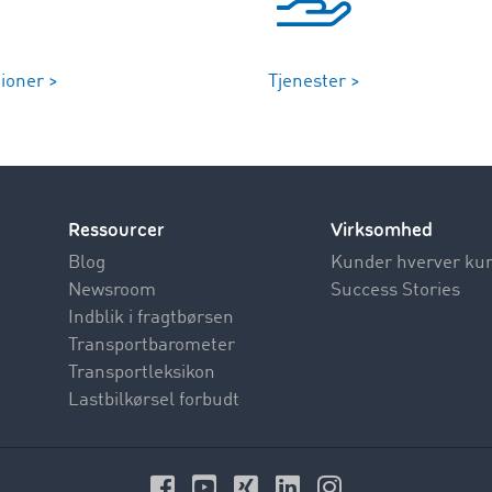
ioner >
Tjenester >
Ressourcer
Virksomhed
Blog
Kunder hverver ku
Newsroom
Success Stories
Indblik i fragtbørsen
Transportbarometer
Transportleksikon
Lastbilkørsel forbudt