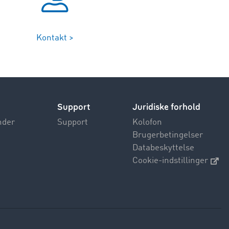
Kontakt >
Support
Juridiske forhold
nder
Support
Kolofon
Brugerbetingelser
Databeskyttelse
Cookie-indstillinger