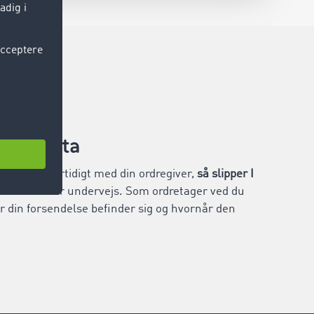
tionsdata
sdata midlertidigt med din ordregiver,
så slipper I
formationer undervejs. Som ordretager ved du
r din forsendelse befinder sig og hvornår den