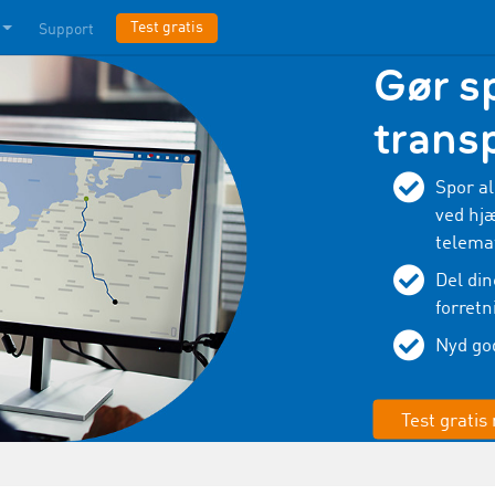
Test gratis
Support
Gør s
trans
Spor al
ved hjæ
telema
Del din
forretn
Nyd god
Test gratis