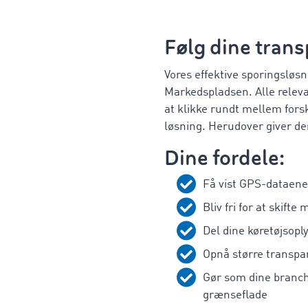
Følg dine tran
Vores effektive sporingsløs
Markedspladsen. Alle releva
at klikke rundt mellem fors
løsning. Herudover giver d
Dine fordele:
Få vist GPS-dataene 
Bliv fri for at skift
Del dine køretøjsop
Opnå større transpar
Gør som dine branch
grænseflade