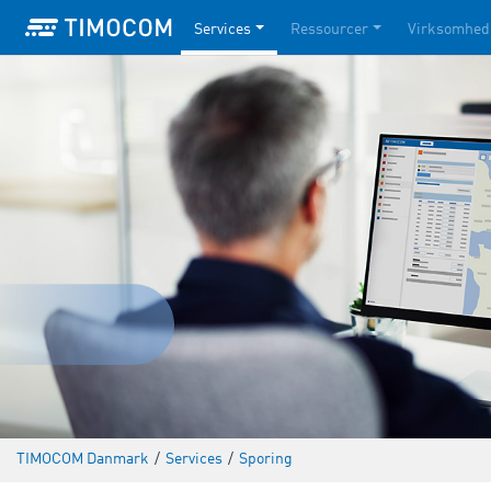
Services
Ressourcer
Virksomhed
TIMOCOM Danmark
/
Services
/
Sporing