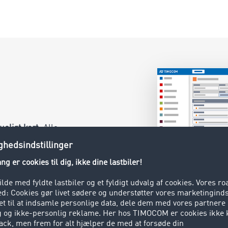
ueligt kort
. Alle
 vores
 passende fragt
u kan også