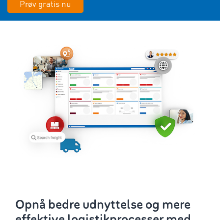
Prøv gratis nu
Opnå bedre udnyttelse og mere
effektive logistikprocesser med