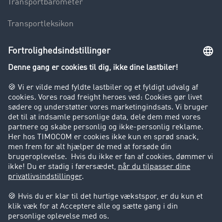
Transportbarometer
Transportleksikon
Lastbilkørsel forbudt
Virksomhed
Kunder hverver kunder
Success Stories
Support
Support
Juridiske forhold
Kolofon