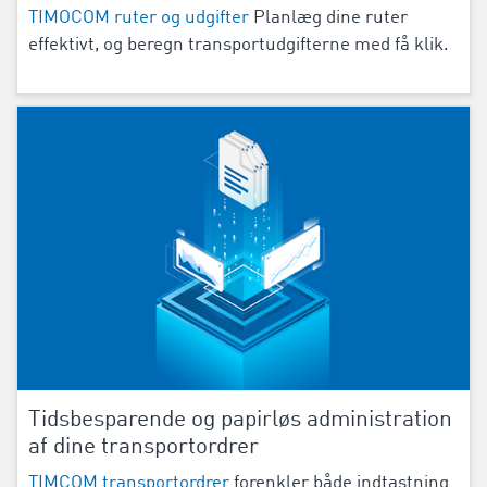
TIMOCOM ruter og udgifter
Planlæg dine ruter
effektivt, og beregn transportudgifterne med få klik.
Tidsbesparende og papirløs administration
af dine transportordrer
TIMCOM transportordrer
forenkler både indtastning