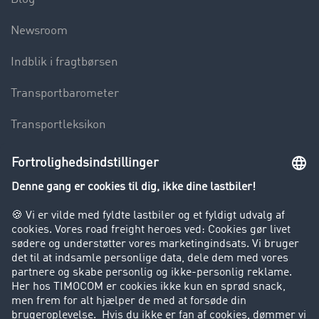
Newsroom
Indblik i fragtbørsen
Transportbarometer
Transportleksikon
Lastbilkørsel forbudt
Virksomhed
Kunder hverver kunder
Success Stories
Support