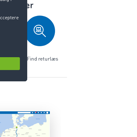
lastbiler
5. Find returlæs
gen