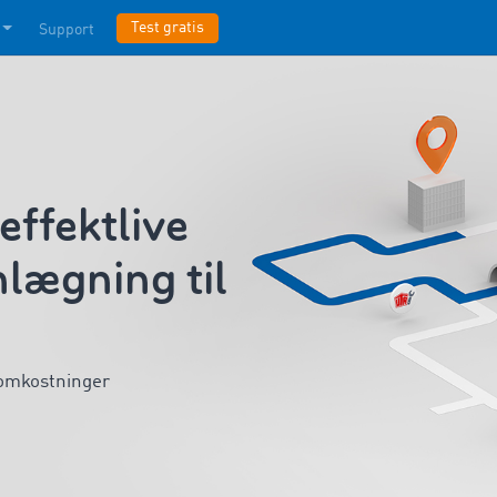
Test gratis
Support
ffektlive
nlægning til
omkostninger