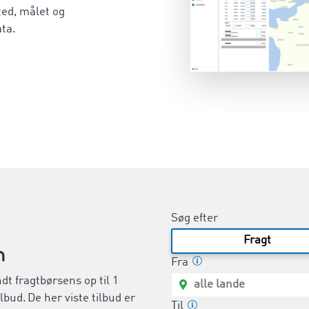
ted, målet og
ata.
Søg efter
Fragt
n
Fra
dt fragtbørsens op til 1
lbud. De her viste tilbud er
Til