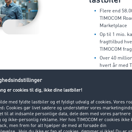
Flere end 58.
TIMOCOM Road
Marketplace
Op til 1 mio. k
fragttilbud hve
TIMOCOM frag
Over 40 millio
hvert år med 
omkostninger
Prøv gratis nu