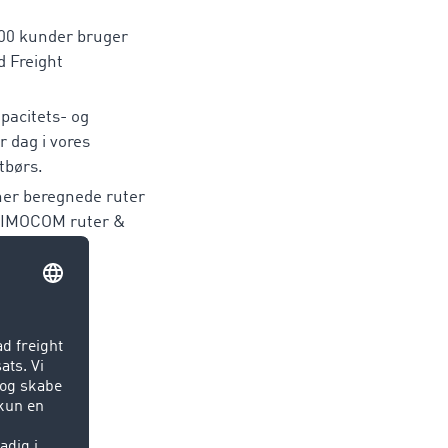
000 kunder bruger
 Freight
apacitets- og
r dag i vores
tbørs.
ner beregnede ruter
TIMOCOM ruter &