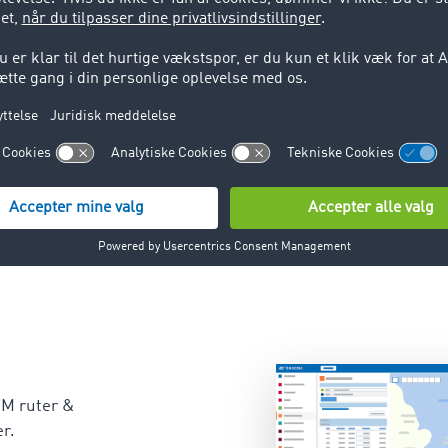
 virker
vores ruteplanlægning til 
. Oversigt over
3. Beregn
4. Optimer
egrænsninger
transportomkostninger
turplanlægnin
M ruter &
r.