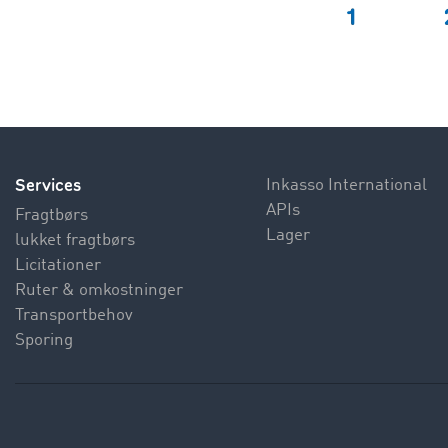
Services
Inkasso International
APIs
Fragtbørs
Lager
lukket fragtbørs
Licitationer
Ruter & omkostninger
Transportbehov
Sporing