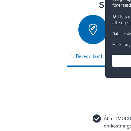
Så nemt
1. Beregn lastbilrute
2
b
Åbn TIMOCO
omkostninge