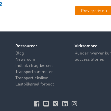
Prøv gratis nu
Ressourcer
Virksomhed
Blog
Kunder hverver ku
Newsroom
Success Stories
Indblik i fragtbørsen
Transportbarometer
Transportleksikon
Lastbilkørsel forbudt