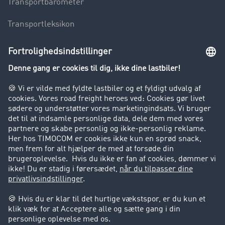
Transportbarometer
Transportleksikon
Lastbilkørsel forbudt
Virksomhed
Kunder hverver kunder
Success Stories
Support
Support
Juridiske forhold
Kolofon