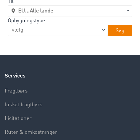
Til
Opbygningstype
Søg
Services
Fragtbørs
lukket fragtbørs
Licitationer
Ruter & omkostninger