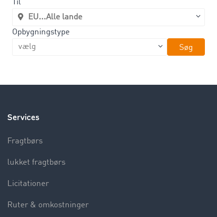
Til
Opbygningstype
Søg
Services
Fragtbørs
lukket fragtbørs
Licitationer
Ruter & omkostninger