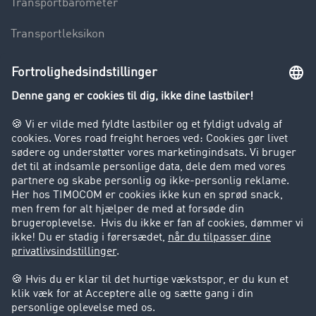
Transportbarometer
Transportleksikon
Lastbilkørsel forbudt
Virksomhed
Kunder hverver kunder
Success Stories
Support
Support
Juridiske forhold
Kolofon