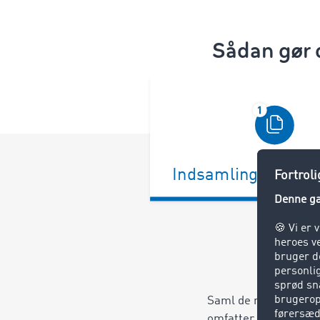
Sådan gør
Indsamling af dok
Saml de nødvendige 
omfatter transportor