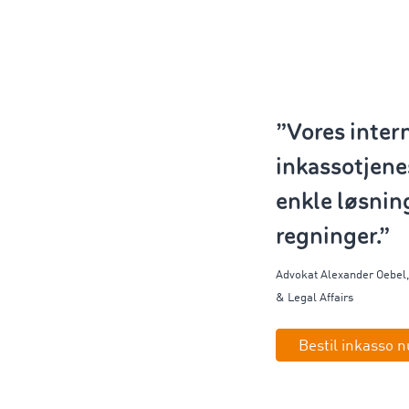
”Vores inter
inkassotjene
enkle løsnin
regninger.”
Advokat Alexander
Oebel
& Legal Affairs
Bestil inkasso 