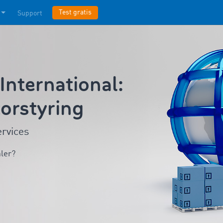
Test gratis
Support
nternational:
torstyring
ervices
aler?