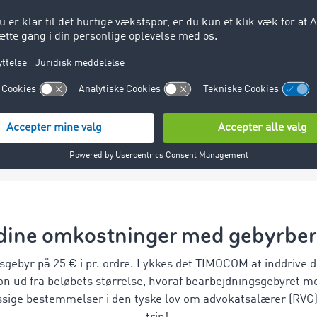
turaen og den sidste
.
dine omkostninger med gebyrbe
sgebyr på 25 € i pr. ordre. Lykkes det TIMOCOM at inddrive 
ion ud fra beløbets størrelse, hvoraf bearbejdningsgebyret
ssige bestemmelser i den tyske lov om advokatsalærer (RVG)