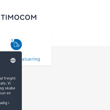
ed TIMOCOM
øgningsevaluering