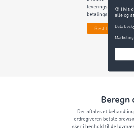
leveringsbeviset, fak
betalingspåmindelse
Bestil inkasso nu
Beregn 
Der aftales et behandling
ordregiveren betale provis
sker i henhold til de lovmæ