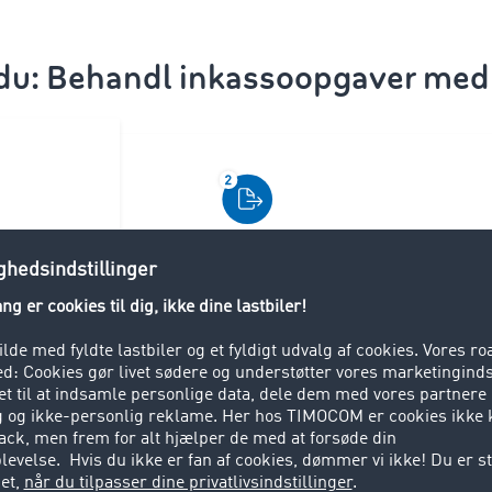
 du: Behandl inkassoopgaver m
Indsend ansøgning
Ans
umenter
dokumenter. Dette
dren,