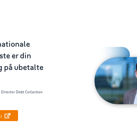
nationale
ste er din
g på ubetalte
,
Director
Debt
Collection
nu