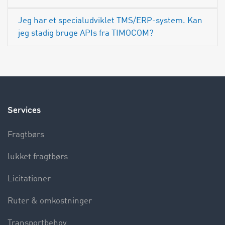
Jeg har et specialudviklet TMS/ERP-system. Kan
jeg stadig bruge APIs fra TIMOCOM?
Services
Fragtbørs
lukket fragtbørs
Licitationer
Ruter & omkostninger
Transportbehov