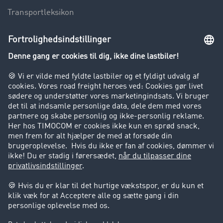
Transportleksikon
Lastbilkørsel forbudt
Virksomhed
Kunder hverver kunder
Success Stories
Support
Support
Juridiske forhold
Kolofon
Brugerbetingelser