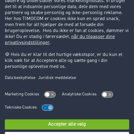
Success Stories
Support
Support
Juridiske forhold
Kolofon
Brugerbetingelser
Databeskyttelse
Cookie-indstillinger