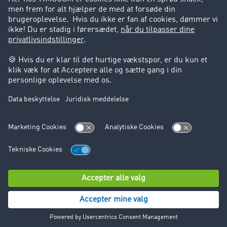
Support
Support
Juridiske forhold
Kolofon
Brugerbetingelser
Databeskyttelse
Cookie-indstillinger
© TIMOCOM GmbH 2026. Alle rettigheder forbeholdt