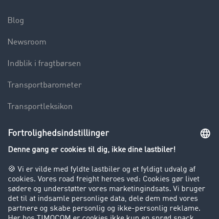
Blog
Newsroom
Indblik i fragtbørsen
Transportbarometer
Transportleksikon
Lastbilkørsel forbudt
Virksomhed
Kunder hverver kunder
Success Stories