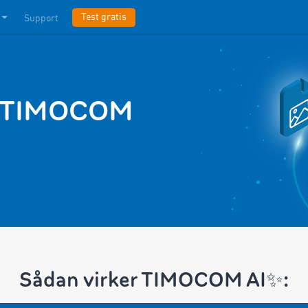
Test gratis
Support
m TIMOCOM
Sådan virker TIMOCOM AI✨: