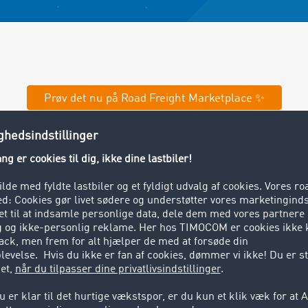
Prøv det nu på Road Freight Marketplace ✨
pørgsmål og svar om Messenger
gen af TIMOCOM AI?