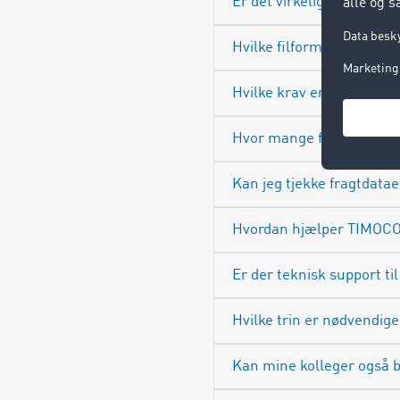
Er det virkelig gratis at
Hvilke filformater under
Hvilke krav er der til kval
Hvor mange fragttilbud k
Kan jeg tjekke fragtdatae
Hvordan hjælper TIMOCO
Er der teknisk support ti
Hvilke trin er nødvendige
Kan mine kolleger også