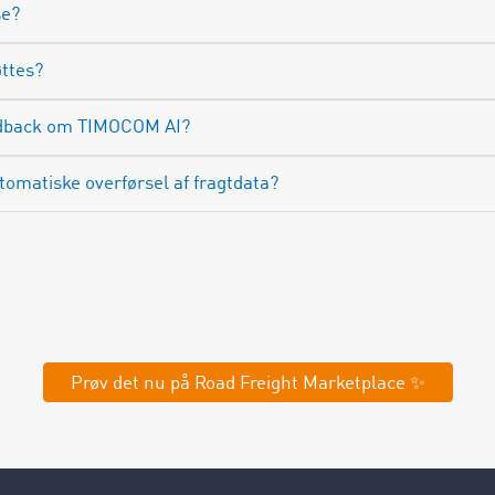
se?
ttes?
eedback om TIMOCOM AI?
omatiske overførsel af fragtdata?
Prøv det nu på Road Freight Marketplace ✨