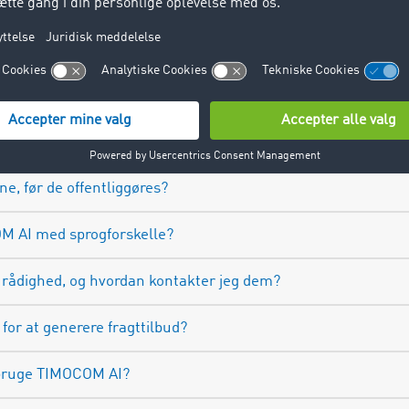
 bruge TIMOCOM AI?
støttes?
iteten af de uploadede filer (f.eks. filstørrelse)?
an jeg oprette på samme tid?
ne, før de offentliggøres?
M AI med sprogforskelle?
l rådighed, og hvordan kontakter jeg dem?
 for at generere fragttilbud?
 bruge TIMOCOM AI?