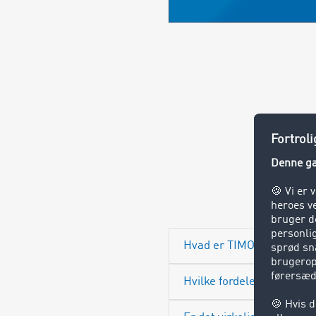
S
Hvad er TIMOCOM AI?
Hvilke fordele giver bru